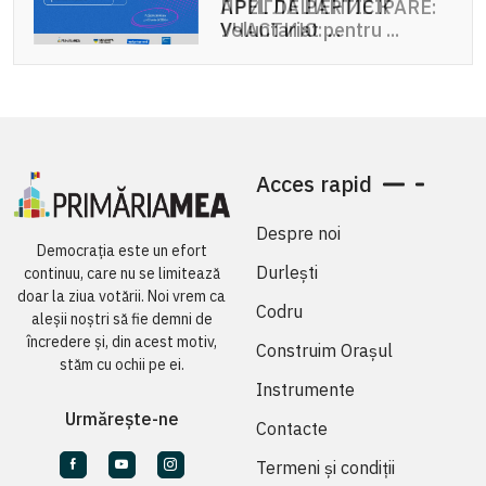
ПРИГЛАШЕНИЕ К
APEL DE PARTICIPARE:
УЧАСТИЮ: ...
Voluntariat pentru ...
Acces rapid
Despre noi
Democrația este un efort
Durlești
continuu, care nu se limitează
doar la ziua votării. Noi vrem ca
Codru
aleșii noștri să fie demni de
încredere și, din acest motiv,
Construim Orașul
stăm cu ochii pe ei.
Instrumente
Urmărește-ne
Contacte
Termeni și condiții