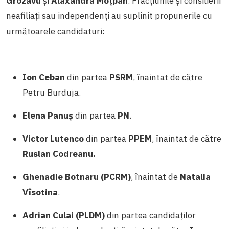
Grozavu
și
Alaxandra Moțpan
. Fracțiunile și consilierii
neafiliați sau independenți au suplinit propunerile cu
următoarele candidaturi:
Ion Ceban
din partea
PSRM
, înaintat de către
Petru Burduja.
Elena Panuș
din partea
PN
.
Victor Lutenco
din partea
PPEM
, înaintat de către
Ruslan Codreanu.
Ghenadie Botnaru (PCRM)
, înaintat de
Natalia
Vîsotina
.
Adrian Culai (PLDM)
din partea candidaților