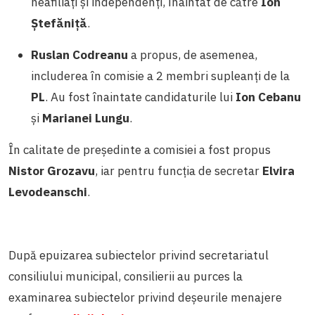
neafiliați și independenți, înaintat de către
Ion
Ștefăniță
.
Ruslan Codreanu
a propus, de asemenea,
includerea în comisie a 2 membri supleanți de la
PL
. Au fost înaintate candidaturile lui
Ion Cebanu
și
Marianei Lungu
.
În calitate de președinte a comisiei a fost propus
Nistor Grozavu
, iar pentru funcția de secretar
Elvira
Levodeanschi
.
După epuizarea subiectelor privind secretariatul
consiliului municipal, consilierii au purces la
examinarea subiectelor privind deșeurile menajere