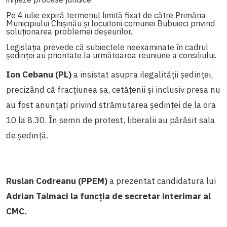
Pe 4 iulie expiră termenul limită fixat de către Primăria
Municipiului Chișinău și locuitorii comunei Bubuieci privind
soluționarea problemei deșeurilor.
Legislația prevede că subiectele neexaminate în cadrul
ședinței au prioritate la următoarea reuniune a consiliului.
Ion Cebanu (PL)
a insistat asupra ilegalității ședinței,
precizând că fracțiunea sa, cetățenii și inclusiv presa nu
au fost anunțați privind strămutarea ședinței de la ora
10 la 8.30. În semn de protest, liberalii au părăsit sala
de ședință.
Ruslan Codreanu (PPEM)
a prezentat candidatura lui
Adrian Talmaci la funcția de secretar interimar al
CMC.