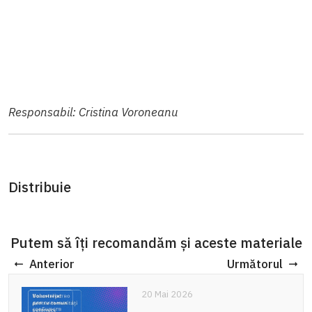
Responsabil: Cristina Voroneanu
Distribuie
Putem să îți recomandăm și aceste materiale
Anterior
Următorul
20 Mai 2026
20 Mai 2026