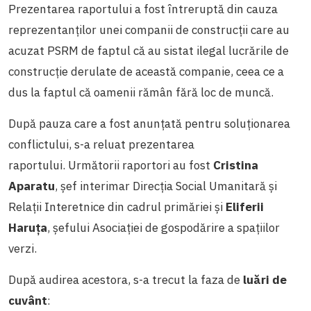
Prezentarea raportului a fost întreruptă din cauza
reprezentanților unei companii de construcții care au
acuzat PSRM de faptul că au sistat ilegal lucrările de
construcţie derulate de această companie, ceea ce a
dus la faptul că oamenii rămân fără loc de muncă.
După pauza care a fost anunțată pentru soluționarea
conflictului, s-a reluat prezentarea
raportului. Următorii raportori au fost
Cristina
Aparatu
, șef interimar Direcţia Social Umanitară şi
Relaţii Interetnice din cadrul primăriei și
Eliferii
Haruţa
, şefului Asociaţiei de gospodărire a spaţiilor
verzi.
După audirea acestora, s-a trecut la faza de
luări de
cuvânt
: