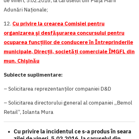
de vineri, 5.02.2016, la caruselul din Piața Marii
Adunări Naționale;
12.
Cu privire la crearea Comisiei pentru
organizarea și desfășurarea concursului pentru
ocuparea funcțiilor de conducere în Întreprinderile
municipale, Direcții, societăți comerciale ÎMGFL din
mun. Chișinău
Subiecte suplimentare:
– Solicitarea reprezentanților companiei D&D
– Solicitarea directorului general al companiei „Bemol
Retail”, Iolanta Mura
Cu privire la incidentul ce s-a produs în seara
zilei de vineri, 5.02.2016, la caruselul din