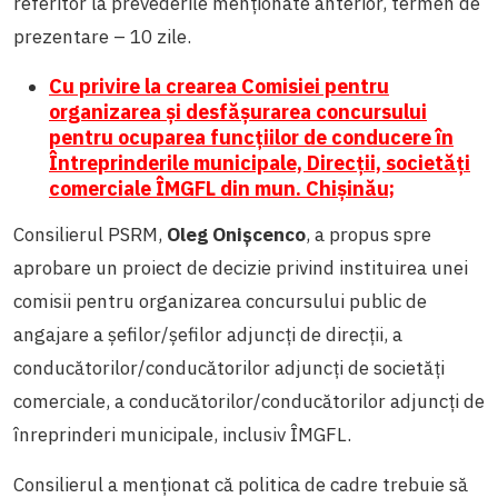
referitor la prevederile menționate anterior, termen de
prezentare – 10 zile.
Cu privire la crearea Comisiei pentru
organizarea și desfășurarea concursului
pentru ocuparea funcțiilor de conducere în
Întreprinderile municipale, Direcții, societăți
comerciale ÎMGFL din mun. Chișinău;
Consilierul PSRM,
Oleg Onișcenco
, a propus spre
aprobare un proiect de decizie privind instituirea unei
comisii pentru organizarea concursului public de
angajare a șefilor/șefilor adjuncți de direcții, a
conducătorilor/conducătorilor adjuncți de societăți
comerciale, a conducătorilor/conducătorilor adjuncți de
înreprinderi municipale, inclusiv ÎMGFL.
Consilierul a menționat că politica de cadre trebuie să