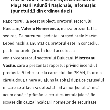
Piața Marii Adunări Naționale, informație;
(punctul 11 din ordinea de zi)
Raportorul la acest subiect, pretorul sectorului
Buiucani,
Valeriu Nemerenco
, nu s-a prezentat la
ședință. Pe parcursul ședinței, președintele Maxim
Lebedinschi a anunțat că pretorul este în concediu,
peste hotarele țării. În locul acestuia a
venit vicepretorul sectorului Buiucani,
Mistreanu
Vasile
, care a prezentat raportul privind incendiul
produs la 5 februarie la caruselul din PMAN, în urma
căruia două tinere au ajuns la spital după ce caruselul
în care se aflau s-a defectat. El a menționat că încă
acum două săptămâni a cerut ca instalațiile să fie
scoase din cauza încălcării normelor de securitate.