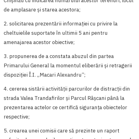
Chișinău cu indicarea numărului acestor terenuri, locul
de amplasare și starea acestora;
2. solicitarea prezentării informației cu privire la
cheltuielile suportate în ultimii 5 ani pentru
amenajarea acestor obiective;
3. propunerea de a constata abuzul din partea
Primarului General la momentul eliberării și retragerii
dispoziției Î.I. „Macari Alexandru”;
4. cererea sistării activității parcurilor de distracții din
strada Valea Trandafirilor și Parcul Râșcani până la
prezentarea actelor ce certifică siguranța obiectelor
respective;
5. crearea unei comisii care să prezinte un raport