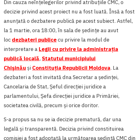
Din cauza neînțelegerilor privind atribuțiile CMC, o
decizie privind acest proiect nu a fost luată. Însă a fost
anunțată o dezbatere publică pe acest subiect. Astfel,
la 1 martie, ora 18:00, în sala de ședințe au avut
loc
dezbateri publice
cu privire la modul de
interpretare a
Legii cu privire la administrația
publică locală
,
Statutul municipiului
Chișinău
și
Constituția Republicii Moldova
. La
dezbateri a fost invitată dna Secretar a ședinței,
Cancelaria de Stat, Șeful direcției juridice a
parlamentului, Șefa direcției juridice a Primăriei,
societatea civilă, precum și orice doritor.
S-a propus sa nu se ia decizie prematură, dar una
legală și transparentă. Decizia privind constituirea
comisiei a fost adoptată la următoarea ședință CMC din