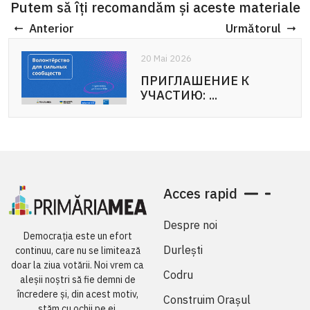
Putem să îți recomandăm și aceste materiale
Anterior
Următorul
20 Mai 2026
ПРИГЛАШЕНИЕ К
УЧАСТИЮ: ...
Acces rapid
Despre noi
Democrația este un efort
Durlești
continuu, care nu se limitează
doar la ziua votării. Noi vrem ca
Codru
aleșii noștri să fie demni de
încredere și, din acest motiv,
Construim Orașul
stăm cu ochii pe ei.