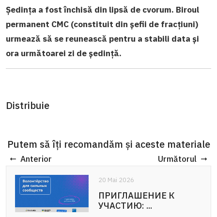
Ședința a fost închisă din lipsă de cvorum. Biroul
permanent CMC (constituit din șefii de fracțiuni)
urmează să se reunească pentru a stabili data și
ora următoarei zi de ședință.
Distribuie
Putem să îți recomandăm și aceste materiale
Anterior
Următorul
20 Mai 2026
20 Mai 2026
ПРИГЛАШЕНИЕ К
APEL DE PARTICIPARE:
УЧАСТИЮ: ...
Voluntariat pentru ...