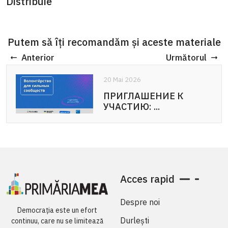
Distribuie
Putem să îți recomandăm și aceste materiale
Anterior
Următorul
20 Mai 2026
20 Mai 2026
ПРИГЛАШЕНИЕ К
APEL DE PARTICIPARE:
УЧАСТИЮ: ...
Voluntariat pentru ...
Acces rapid
Despre noi
Democrația este un efort
Durlești
continuu, care nu se limitează