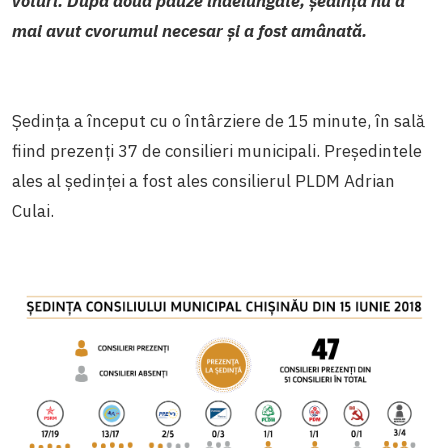
voturi. După două pauze îndelungate, ședința nu a
mai avut cvorumul necesar și a fost amânată.
Ședința a început cu o întârziere de 15 minute, în sală
fiind prezenți 37 de consilieri municipali. Președintele
ales al ședinței a fost ales consilierul PLDM Adrian
Culai.