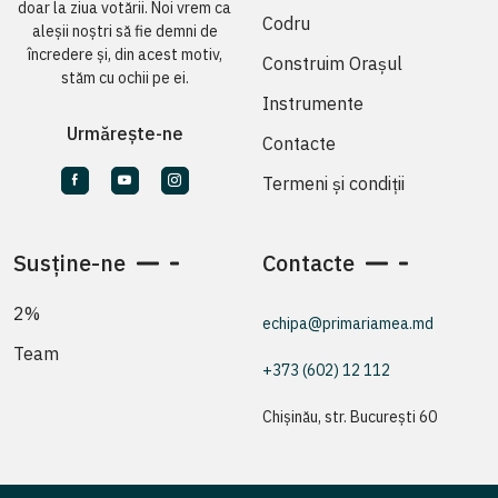
doar la ziua votării. Noi vrem ca
Codru
aleșii noștri să fie demni de
încredere și, din acest motiv,
Construim Orașul
stăm cu ochii pe ei.
Instrumente
Urmărește-ne
Contacte
Termeni și condiții
Susține-ne
Contacte
2%
echipa@primariamea.md
Team
+373 (602) 12 112
Chișinău, str. București 60