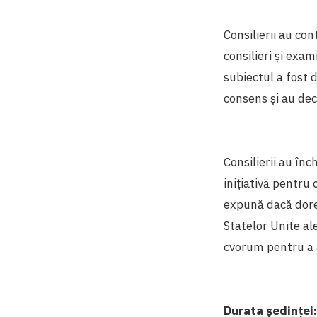
Consilierii au co
consilieri și exam
subiectul a fost 
consens și au dec
Consilierii au în
inițiativă pentru
expună dacă dores
Statelor Unite al
cvorum pentru a 
Durata ședinței