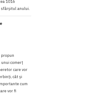
atea 1016
sfârșitul anului.
e
i propun
a unui comerț
heretor care vor
rbinți, cât și
l importante cum
are vor fi