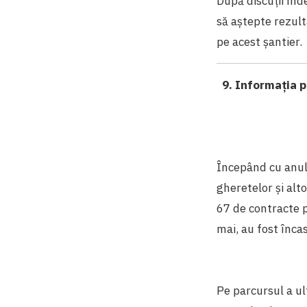
După discuții înd
să aștepte rezult
pe acest șantier.
9. Informația p
Începând cu anul
gheretelor și alt
67 de contracte p
mai, au fost înca
Pe parcursul a ul