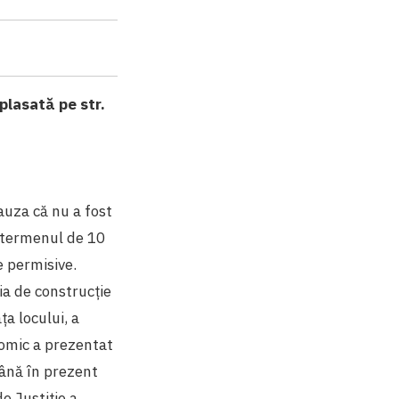
plasată pe str.
cauza că nu a fost
n termenul de 10
e permisive.
ia de construcție
ța locului, a
nomic a prezentat
până în prezent
e Justiție a