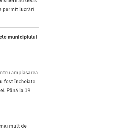
silierii au decis
e permit lucrări
ele municipiului
pentru amplasarea
au fost încheiate
ei. Până la 19
e mai mult de