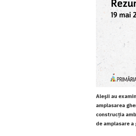
Aleșii au examin
amplasarea gher
construcția amb
de amplasare a 