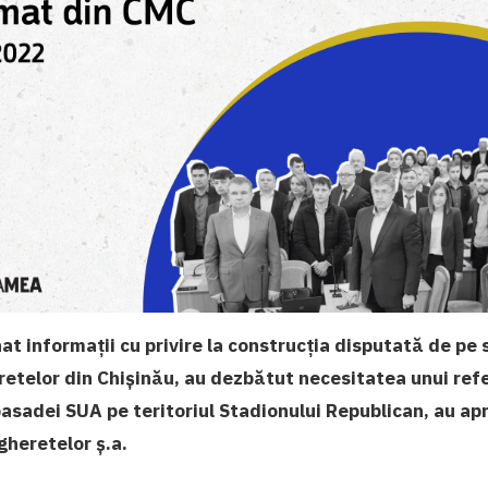
at informații cu privire la construcția disputată de pe s
etelor din Chișinău, au dezbătut necesitatea unui ref
asadei SUA pe teritoriul Stadionului Republican, au a
gheretelor ș.a.