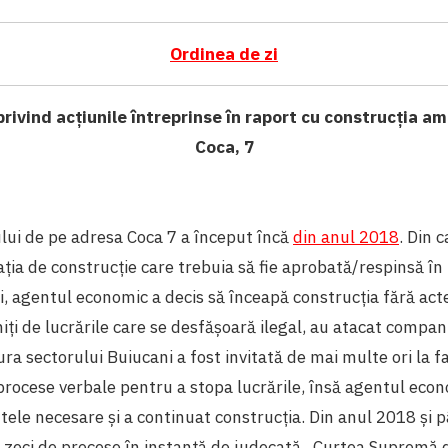
Ordinea de zi
privind acțiunile întreprinse în raport cu construcția am
Coca, 7
lui de pe adresa Coca 7 a început încă
din anul 2018
. Din 
ația de construcție care trebuia să fie aprobată/respinsă î
ii, agentul economic a decis să înceapă construcția fără act
iți de lucrările care se desfășoară ilegal, au atacat compan
ra sectorului Buiucani a fost invitată de mai multe ori la fa
procese verbale pentru a stopa lucrările, însă agentul eco
ele necesare și a continuat construcția. Din anul 2018 și 
 zeci de procese în instanță de judecată. Curtea Supremă d