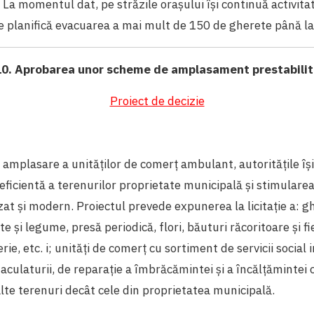
La momentul dat, pe străzile orașului își continuă activit
e planifică evacuarea a mai mult de 150 de gherete până la 
10. Aprobarea unor scheme de amplasament prestabilit
Proiect de decizie
amplasare a unităților de comerț ambulant, autoritățile îș
ficientă a terenurilor proprietate municipală și stimulare
t și modern. Proiectul prevede expunerea la licitație a: g
e și legume, presă periodică, flori, băuturi răcoritoare și fie
rie, etc. i; unități de comerț cu sortiment de servicii socia
aculaturii, de reparație a îmbrăcămintei și a încălțămintei c
lte terenuri decât cele din proprietatea municipală.