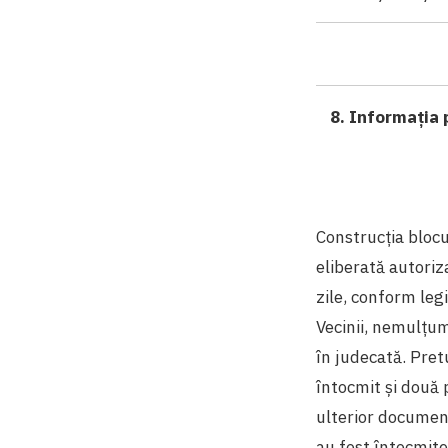
8. Informația 
Construcția blocu
eliberată autoriz
zile, conform leg
Vecinii, nemulțum
în judecată. Pretu
întocmit și două 
ulterior document
au fost întocmite