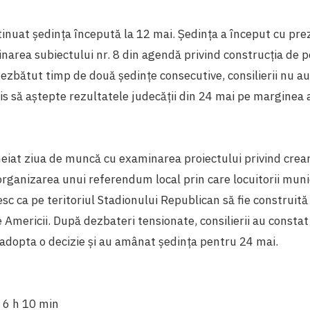
ntinuat ședința începută la 12 mai.
Ședința a început cu pre
inarea subiectului nr. 8 din agendă privind construcția de pe
dezbătut timp de două ședințe consecutive, consilierii nu au
is să aștepte rezultatele judecății din 24 mai pe marginea 
cheiat ziua de muncă cu examinarea proiectului privind crea
 organizarea unui referendum local prin care locuitorii munic
c ca pe teritoriul Stadionului Republican să fie construi
e Americii. După dezbateri tensionate, consilierii au consta
adopta o decizie și au amânat ședința pentru 24 mai.
:
6 h 10 min