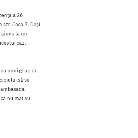
zența a 26
 str. Coca 7. Deși
 ajuns la un
acestui caz.
rea unui grup de
ipiului să se
tă ambasada
t că nu mai au