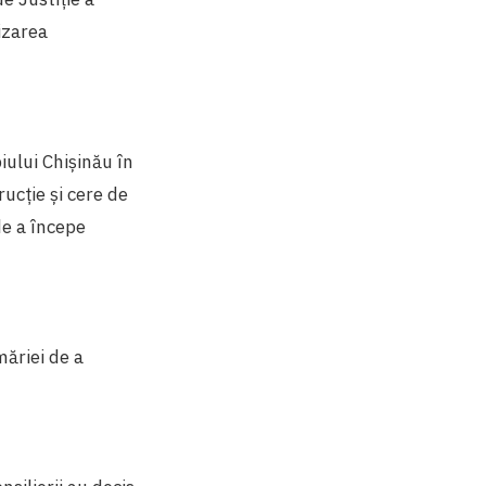
izarea
ului Chișinău în
ucție și cere de
de a începe
măriei de a