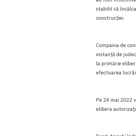
stabilit că încăl
construcției.
Compania de const
instanță de judec
la primărie elibe
efectuarea lucrăr
Pe 24 mai 2022 va
elibera autorizaț