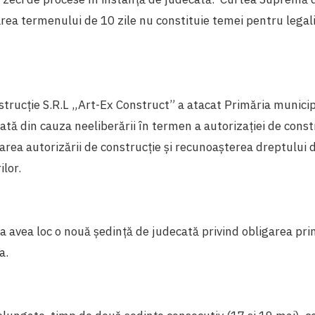
carea termenului de 10 zile nu constituie temei pentru legal
rucție S.R.L „Art-Ex Construct” a atacat Primăria municipi
ată din cauza neeliberării în termen a autorizației de constr
rarea autorizării de construcție și recunoașterea dreptului 
ilor.
 avea loc o nouă ședință de judecată privind obligarea pri
ia.