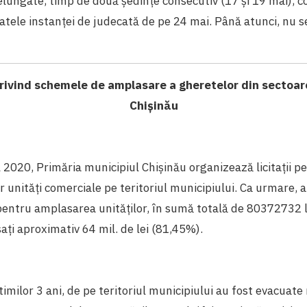
elungate, timp de două ședințe consecutiv (17 și 19 mai), con
atele instanței de judecată de pe 24 mai. Până atunci, nu s
rivind schemele de amplasare a gheretelor din sectoar
Chișinău
 2020, Primăria municipiul Chișinău organizează licitații 
or unități comerciale pe teritoriul municipiului. Ca urmare, 
entru amplasarea unităților, în sumă totală de 80372732 l
sați aproximativ 64 mil. de lei (81,45%).
timilor 3 ani, de pe teritoriul municipiului au fost evacuat