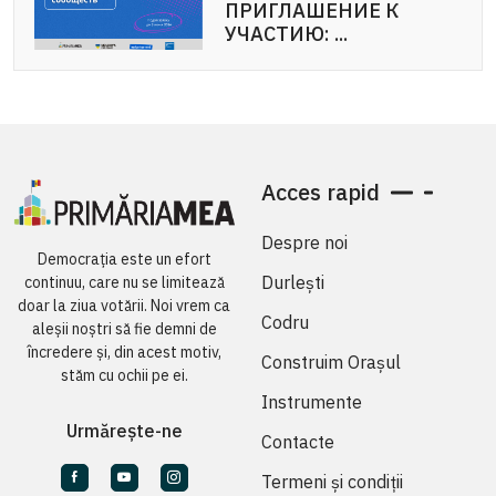
ПРИГЛАШЕНИЕ К
APEL DE PARTICIPARE:
УЧАСТИЮ: ...
Voluntariat pentru ...
Acces rapid
Despre noi
Democrația este un efort
Durlești
continuu, care nu se limitează
doar la ziua votării. Noi vrem ca
Codru
aleșii noștri să fie demni de
încredere și, din acest motiv,
Construim Orașul
stăm cu ochii pe ei.
Instrumente
Urmărește-ne
Contacte
Termeni și condiții