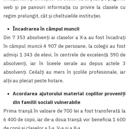
web și pe panouri informația cu privire la clasele cu
regim prelungit, cât și cheltuielile instituției.
Încadrarea în câmpul muncii
Din 7 353 absolvenți ai claselor a X-a au fost încadrați
în câmpul muncii 4 907 de persoane, la colegii au fost
admiși 1 343 de elevi, în centrele de excelență 590 de
absolvenți, iar în liceele serale au depus actele 3
absolvenți. Ceilalți au mers în școlile profesionale, iar
alții au plecat peste hotare.
Acordarea ajutorului material copiilor proveniți
din familii sociali vulnerabile
Prima tranșă în valoare de 700 lei a fost transferată la
6 400 de copii, iar de-a doua tranșă vor beneficia 1 600
de copii ai claselor a I-a, V-a și a X-a.