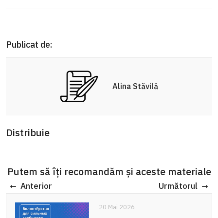
Publicat de:
Alina Stăvilă
Distribuie
Putem să îți recomandăm și aceste materiale
Anterior
Următorul
20 Mai 2026
20 Mai 2026