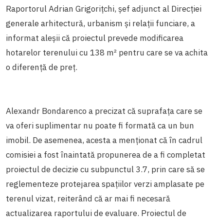
Raportorul Adrian Grigorițchi, șef adjunct al Direcției
generale arhitectură, urbanism și relații funciare, a
informat aleșii că proiectul prevede modificarea
hotarelor terenului cu 138
m²
pentru care se va achita
o diferență de preț.
Alexandr Bondarenco a precizat că suprafața care se
va oferi suplimentar nu poate fi formată ca un bun
imobil. De asemenea, acesta a menționat că în cadrul
comisiei a fost înaintată propunerea de a fi completat
proiectul de decizie cu subpunctul 3.7, prin care să se
reglementeze protejarea spațiilor verzi amplasate pe
terenul vizat, reiterând că ar mai fi necesară
actualizarea raportului de evaluare. Proiectul de