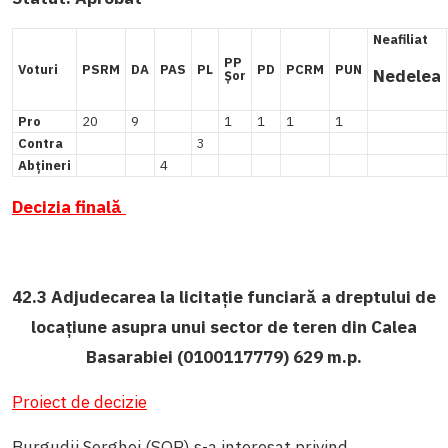
Neafiliat
PP
Voturi
PSRM
DA
PAS
PL
PD
PCRM
PUN
Nedelea
Șor
Pro
20
9
1
1
1
1
Contra
3
Abțineri
4
Decizia finală
42.3 Adjudecarea la licitaţie funciară a dreptului de
locațiune asupra unui sector de teren din Calea
Basarabiei (0100117779) 629 m.p.
Proiect de decizie
Burgudji Serghei (ȘOR) s-a interesat
privind