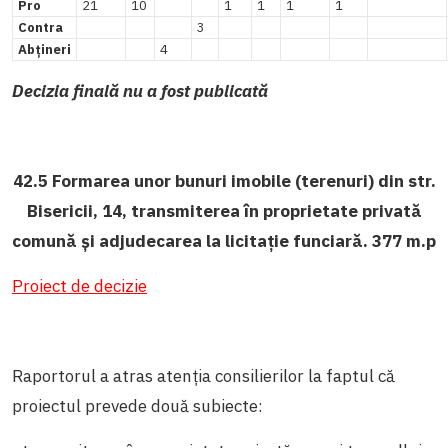
Pro
21
10
1
1
1
1
Contra
3
Abțineri
4
Decizia finală nu a fost publicată
42.5 Formarea unor bunuri imobile (terenuri) din str.
Bisericii, 14, transmiterea în proprietate privată
comună și adjudecarea la licitație funciară. 377 m.p
Proiect de decizie
Raportorul a atras atenția consilierilor la faptul că
proiectul prevede două subiecte: