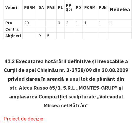
PP
Voturi
PSRM
DA
PAS
PL
PD
PCRM
PUN
Nedelea
Șor
Pro
20
3
2
1
1
1
1
Contra
Abțineri
9
5
41.2 Executarea hotărârii definitive și irevocabile a
Curții de apel Chișinău nr. 3-2758/09 din 20.08.2009
privind darea în arendă a unui lot de pământ din
str. Alecu Russo 65/1, S.R.L „MONTES-GRUP” și
amplasarea Compoziției sculpturale „Voievodul
Mircea cel Bătrân”
Proiect de decizie