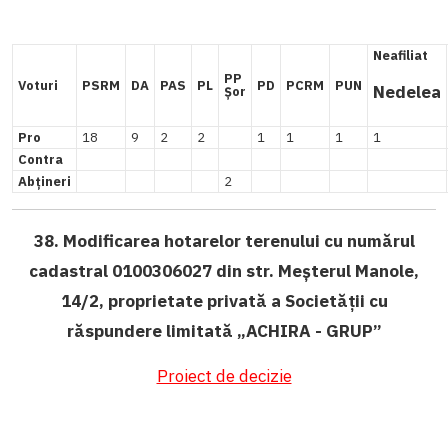
Neafiliat
PP
Voturi
PSRM
DA
PAS
PL
PD
PCRM
PUN
Nedelea
Șor
Pro
18
9
2
2
1
1
1
1
Contra
Abțineri
2
38. Modificarea hotarelor terenului cu numărul
cadastral 0100306027 din str. Meșterul Manole,
14/2, proprietate privată a Societății cu
răspundere limitată „ACHIRA - GRUP”
Proiect de decizie