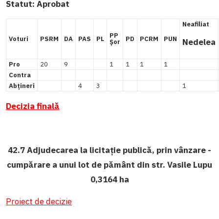
Statut:
Aprobat
Neafiliat
PP
Voturi
PSRM
DA
PAS
PL
PD
PCRM
PUN
Nedelea
Șor
Pro
20
9
1
1
1
1
Contra
Abțineri
4
3
1
Decizia finală
42.7 Adjudecarea la licitaţie publică, prin vânzare -
cumpărare a unui lot de pământ din str. Vasile Lupu
0,3164 ha
Proiect de decizie