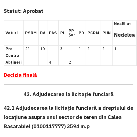
Statut:
Aprobat
Neafiliat
PP
Voturi
PSRM
DA
PAS
PL
PD
PCRM
PUN
Nedelea
Șor
Pro
21
10
3
1
1
1
1
Contra
Abțineri
4
2
Decizia finală
42. Adjudecarea la licitație funciară
42.1 Adjudecarea la licitație funciară a dreptului de
locaţiune asupra unui sector de teren din Calea
Basarabiei (0100117777) 3594 m.p