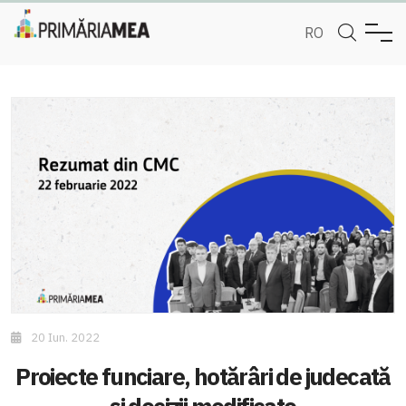
RO
20 Iun. 2022
Proiecte funciare, hotărâri de judecată