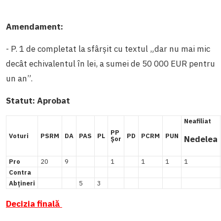
Amendament:
- P. 1 de completat la sfârșit cu textul „dar nu mai mic
decât echivalentul în lei, a sumei de 50 000 EUR pentru
un an”.
Statut:
Aprobat
Neafiliat
PP
Voturi
PSRM
DA
PAS
PL
PD
PCRM
PUN
Nedelea
Șor
Pro
20
9
1
1
1
1
Contra
Abțineri
5
3
Decizia finală