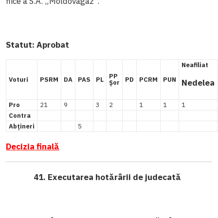
fiice a S.A. „Moldovagaz”.
Statut:
Aprobat
Neafiliat
PP
Voturi
PSRM
DA
PAS
PL
PD
PCRM
PUN
Nedelea
Șor
Pro
21
9
3
2
1
1
1
Contra
Abțineri
5
Decizia finală
41. Executarea hotărârii de judecată