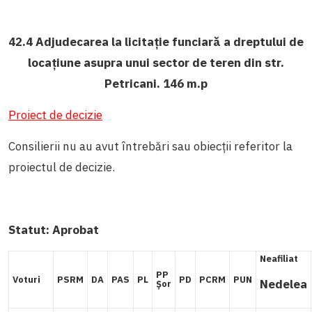
42.4 Adjudecarea la licitație funciară a dreptului de
locațiune asupra unui sector de teren din str.
Petricani. 146 m.p
Proiect de decizie
Consilierii nu au avut întrebări sau obiecții referitor la
proiectul de decizie.
Statut:
Aprobat
Neafiliat
PP
Voturi
PSRM
DA
PAS
PL
PD
PCRM
PUN
Nedelea
Șor