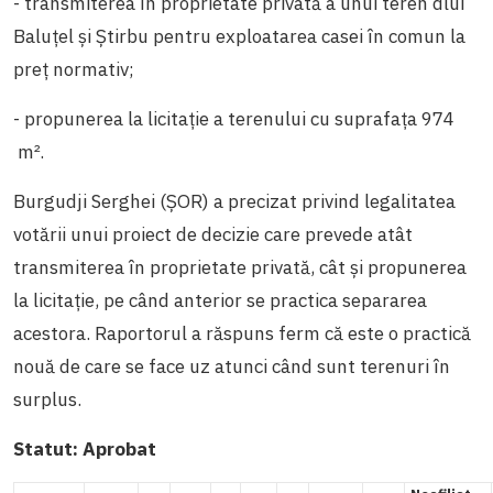
- transmiterea în proprietate privată a unui teren dlui
Baluțel și Știrbu pentru exploatarea casei în comun la
preț normativ;
- propunerea la licitație a terenului cu suprafața 974
m².
Burgudji Serghei (ȘOR) a precizat
privind
legalitatea
votării unui proiect de decizie care prevede atât
transmiterea în proprietate privată,
cât și
propunerea
la licitație, pe când anterior se practica separarea
acestora. Raportorul a răspuns ferm că este o practică
nouă de care se face uz atunci când sunt terenuri în
surplus.
Statut:
Aprobat