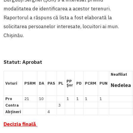
modalitatea de identificarea a acestor terenuri.
Raportorul a răspuns că lista a fost elaborată la
solicitarea persoanelor interesate, locuitori ai mun.
Chișinău.
Statut:
Aprobat
Neafiliat
PP
Voturi
PSRM
DA
PAS
PL
PD
PCRM
PUN
Nedelea
Șor
Pro
21
10
1
1
1
1
Contra
3
Abțineri
4
Decizia finală