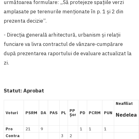
următoarea formulare: „Să protejeze spațiile verzi
amplasate pe terenurile menționate în p. 1 și 2 din
prezenta decizie”.
- Direcția
generală arhitectură, urbanism și relații
funciare va livra contractul de vânzare-cumpărare
după prezentarea raportului de evaluare actualizat la
zi.
Statut:
Aprobat
Neafiliat
PP
Voturi
PSRM
DA
PAS
PL
PD
PCRM
PUN
Nedelea
Șor
Pro
21
9
1
1
1
Contra
3
2