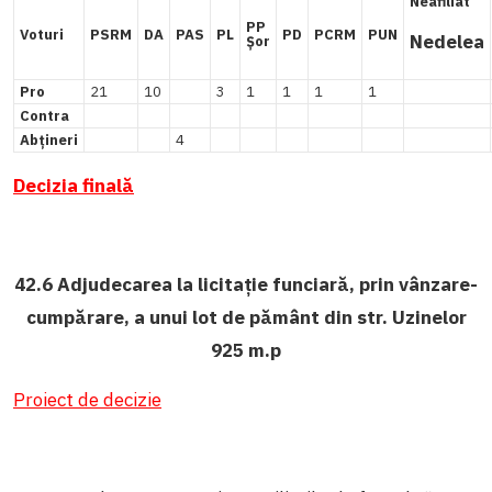
Neafiliat
PP
Voturi
PSRM
DA
PAS
PL
PD
PCRM
PUN
Nedelea
Șor
Pro
21
10
3
1
1
1
1
Contra
Abțineri
4
Decizia finală
42.6 Adjudecarea la licitație funciară, prin vânzare-
cumpărare, a unui lot de pământ din str. Uzinelor
925 m.p
Proiect de decizie