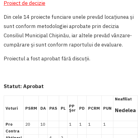
Proiect de decizie
Din cele 14 proiecte funciare unele prevăd locațiunea și
sunt conform metodologiei aprobate prin decizia
Consiliul Municipal Chișinău, iar altele prevăd vânzare-
cumpărare și sunt conform raportului de evaluare.
Proiectul a fost aprobat fără discuții.
Statut:
Aprobat
Neafiliat
PP
Voturi
PSRM
DA
PAS
PL
PD
PCRM
PUN
Nedelea
Șor
Pro
20
10
1
1
1
1
Contra
Abțineri
4
2