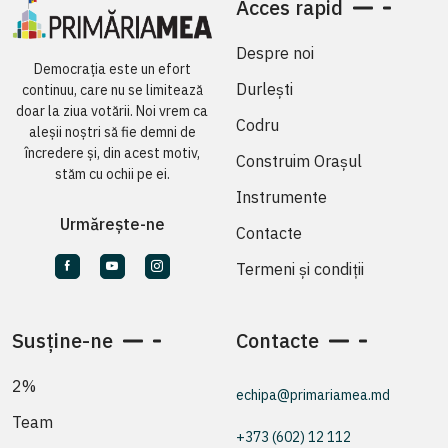
Acces rapid
Despre noi
Democrația este un efort
Durlești
continuu, care nu se limitează
doar la ziua votării. Noi vrem ca
Codru
aleșii noștri să fie demni de
încredere și, din acest motiv,
Construim Orașul
stăm cu ochii pe ei.
Instrumente
Urmărește-ne
Contacte
Termeni și condiții
Susține-ne
Contacte
2%
echipa@primariamea.md
Team
+373 (602) 12 112