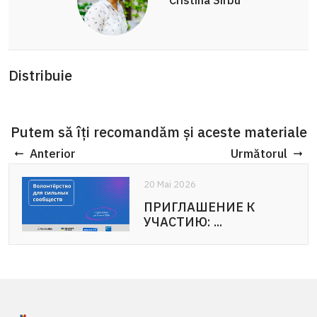
Distribuie
Putem să îți recomandăm și aceste materiale
Anterior
Următorul
20 Mai 2026
20 Mai 2026
ПРИГЛАШЕНИЕ К
APEL DE PARTICIPARE:
УЧАСТИЮ: ...
Voluntariat pentru ...