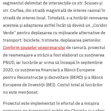
segmentul delimitat de intersecțiile cu str. Sciusev și
str. Ciuflea, din stradă magistrală de interes raional în
stradă de interes local. Totodată, s-a hotărât renovarea
acesteia și adaptarea astfel încât să devină un „Coridor
Verde” pentru deplasarea cu mijloacele alternative de
transport: biciclete, trotinete, deplasarea pietonilor.
Conform spuselor viceprimarului
de ramură, proiectul
de reamenajare a străzii a fost elaborat cu susținerea
PNUD, iar lucrările ar urma să înceapă în septembrie
2020, cu susținerea financiară a Băncii Europene
pentru Reconstrucție și dezvoltare (BERD) și a Băncii
Europene de Investiții (BEI). Costul total al lucrărilor
nu este menționat.
Proiectul este implementat în efortul de a micșora
presiunea pe transportul public din Chișinău și a oferi