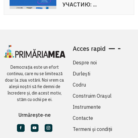
УЧАСТИЮ: ...
Acces rapid
Despre noi
Democrația este un efort
Durlești
continuu, care nu se limitează
doar la ziua votării. Noi vrem ca
Codru
aleșii noștri să fie demni de
încredere și, din acest motiv,
Construim Orașul
stăm cu ochii pe ei.
Instrumente
Urmărește-ne
Contacte
Termeni și condiții