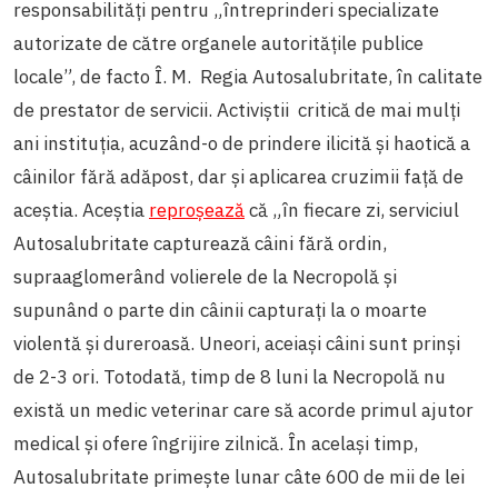
responsabilități pentru „întreprinderi specializate
autorizate de către organele autoritățile publice
locale”, de facto Î. M. Regia Autosalubritate, în calitate
de prestator de servicii. Activiștii critică de mai mulți
ani instituția, acuzând-o de prindere ilicită și haotică a
câinilor fără adăpost, dar și aplicarea cruzimii față de
aceștia. Aceștia
reproșează
că „în fiecare zi, serviciul
Autosalubritate capturează câini fără ordin,
supraaglomerând volierele de la Necropolă și
supunând o parte din câinii capturați la o moarte
violentă și dureroasă. Uneori, aceiași câini sunt prinși
de 2-3 ori. Totodată, timp de 8 luni la Necropolă nu
există un medic veterinar care să acorde primul ajutor
medical și ofere îngrijire zilnică. În același timp,
Autosalubritate primește lunar câte 600 de mii de lei