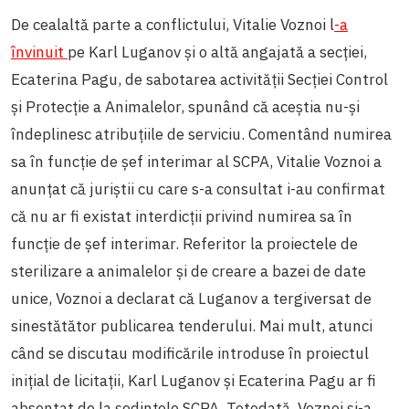
De cealaltă parte a conflictului, Vitalie Voznoi l
-a
învinuit
pe Karl Luganov și o altă angajată a secției,
Ecaterina Pagu, de sabotarea activității Secției Control
și Protecție a Animalelor, spunând că aceștia nu-și
îndeplinesc atribuțiile de serviciu. Comentând numirea
sa în funcție de șef interimar al SCPA, Vitalie Voznoi a
anunțat că juriștii cu care s-a consultat i-au confirmat
că nu ar fi existat interdicții privind numirea sa în
funcție de șef interimar. Referitor la proiectele de
sterilizare a animalelor și de creare a bazei de date
unice, Voznoi a declarat că Luganov a tergiversat de
sinestătător publicarea tenderului. Mai mult, atunci
când se discutau modificările introduse în proiectul
inițial de licitații, Karl Luganov și Ecaterina Pagu ar fi
absentat de la ședințele SCPA. Totodată, Voznoi și-a