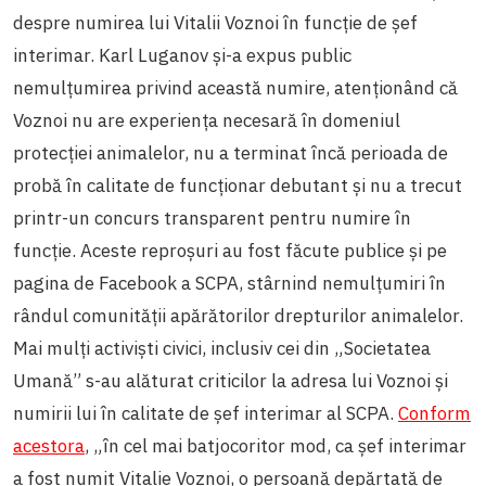
despre numirea lui Vitalii Voznoi în funcție de șef
interimar. Karl Luganov și-a expus public
nemulțumirea privind această numire, atenționând că
Voznoi nu are experiența necesară în domeniul
protecției animalelor, nu a terminat încă perioada de
probă în calitate de funcționar debutant și nu a trecut
printr-un concurs transparent pentru numire în
funcție. Aceste reproșuri au fost făcute publice și pe
pagina de Facebook a SCPA, stârnind nemulțumiri în
rândul comunității apărătorilor drepturilor animalelor.
Mai mulți activiști civici, inclusiv cei din „Societatea
Umană” s-au alăturat criticilor la adresa lui Voznoi și
numirii lui în calitate de șef interimar al SCPA.
Conform
acestora
, „în cel mai batjocoritor mod, ca șef interimar
a fost numit Vitalie Voznoi, o persoană depărtată de