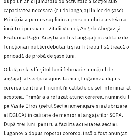
după un an și jumătate de activitate a secției sub
capacitatea necesară (cu doi angajați în loc de șase),
Primăria a permis suplinirea personalului acesteia cu
încă trei persoane: Vitalii Voznoi, Angela Abegaz și
Ecaterina Pagu. Aceștia au fost angajați în calitate de
funcționari publici debutanți și ar fi trebuit să treacă o
perioadă de probă de șase luni.
Odată ce la sfârșitul lunii februarie numărul de
angajați al secției a ajuns la cinci, Luganov a depus
cererea pentru a fi numit în calitate de șef interimar al
acesteia. Primăria a refuzat atunci cererea, numindu-l
pe Vasile Efros (șeful Secției amenajare și salubrizare
al DGLCA) în calitate de mentor al angajaților SCPA.
După trei luni, pentru a facilita activitatea secției,
Luganov a depus repetat cererea, însă a fost anunțat