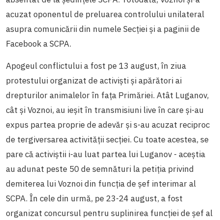
acuzat oponentul de preluarea controlului unilateral
asupra comunicării din numele Secției și a paginii de
Facebook a SCPA.
Apogeul conflictului a fost pe 13 august, în ziua
protestului organizat de activiști și apărători ai
drepturilor animalelor în fața Primăriei. Atât Luganov,
cât și Voznoi, au ieșit în transmisiuni live în care și-au
expus partea proprie de adevăr și s-au acuzat reciproc
de tergiversarea activității secției. Cu toate acestea, se
pare că activiștii i-au luat partea lui Luganov - aceștia
au adunat peste 50 de semnături la petiția privind
demiterea lui Voznoi din funcția de șef interimar al
SCPA. În cele din urmă, pe 23-24 august, a fost
organizat concursul pentru suplinirea funcției de șef al