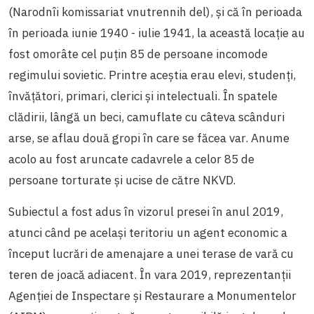
(
Narodnîi komissariat vnutrennih del
)
, și că în perioada
în perioada iunie 1940 - iulie 1941, la această locație au
fost omorâte cel puțin 85 de persoane incomode
regimului sovietic. Printre aceștia erau elevi, studenți,
învățători, primari, clerici și intelectuali. În spatele
clădirii, lângă un beci, camuflate cu câteva scânduri
arse, se aflau două gropi în care se făcea var. Anume
acolo au fost aruncate cadavrele a celor 85 de
persoane torturate și ucise de către NKVD.
Subiectul a fost adus în vizorul presei în anul 2019,
atunci când pe același teritoriu un agent economic a
început lucrări de amenajare a unei terase de vară cu
teren de joacă adiacent. În vara 2019, reprezentanții
Agenției de Inspectare și Restaurare a Monumentelor