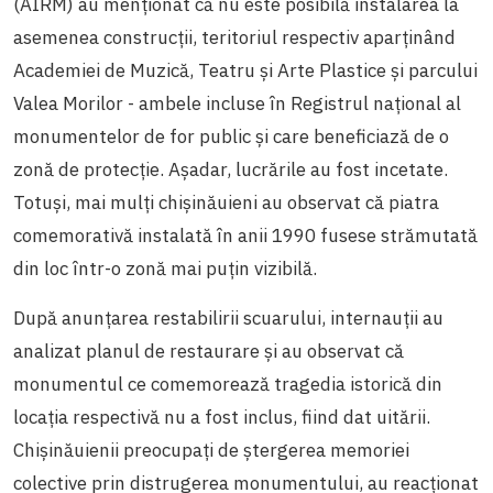
(AIRM) au menționat că nu este posibilă instalarea la
asemenea construcții, teritoriul respectiv aparținând
Academiei de Muzică, Teatru și Arte Plastice și parcului
Valea Morilor - ambele incluse în Registrul național al
monumentelor de for public și care beneficiază de o
zonă de protecție. Așadar, lucrările au fost incetate.
Totuși, mai mulți chișinăuieni au observat că piatra
comemorativă instalată în anii 1990 fusese strămutată
din loc într-o zonă mai puțin vizibilă.
După anunțarea restabilirii scuarului, internauții au
analizat planul de restaurare și au observat că
monumentul ce comemorează tragedia istorică din
locația respectivă nu a fost inclus, fiind dat uitării.
Chișinăuienii preocupați de ștergerea memoriei
colective prin distrugerea monumentului, au reacționat