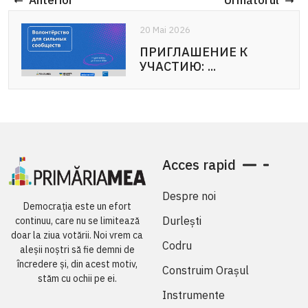
Anterior
Următorul
20 Mai 2026
20 Mai 2026
ПРИГЛАШЕНИЕ К
APEL DE PARTICIPARE:
УЧАСТИЮ: ...
Voluntariat pentru ...
Acces rapid
Despre noi
Democrația este un efort
Durlești
continuu, care nu se limitează
doar la ziua votării. Noi vrem ca
Codru
aleșii noștri să fie demni de
încredere și, din acest motiv,
Construim Orașul
stăm cu ochii pe ei.
Instrumente