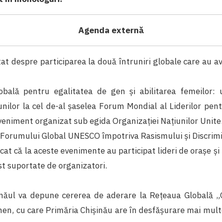
Agenda externă
at despre participarea la două întruniri globale care au a
obală pentru egalitatea de gen și abilitarea femeilor:
unilor la cel de-al șaselea Forum Mondial al Liderilor pent
veniment organizat sub egida Organizației Națiunilor Unite
 a Forumului Global UNESCO împotriva Rasismului și Discrimi
at că la aceste evenimente au participat lideri de orașe și l
ost suportate de organizatori.
năul va depune cererea de aderare la Rețeaua Globală „
n, cu care Primăria Chișinău are în desfășurare mai mult