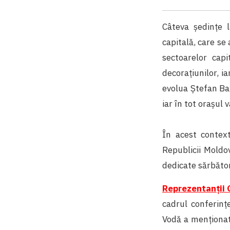
Câteva ședințe l
capitală, care se
sectoarelor capi
decorațiunilor, i
evolua Ștefan Ban
iar în tot orașul 
În acest contex
Republicii Moldov
dedicate sărbător
Reprezentanții 
cadrul conferinț
Vodă a menționa