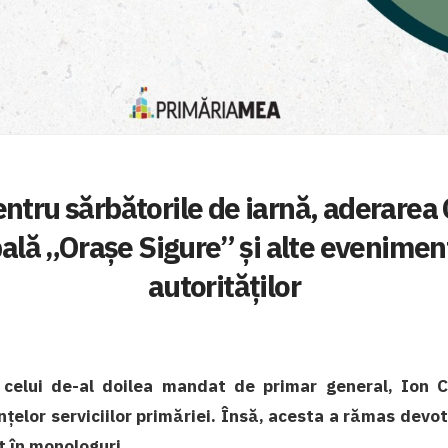
ntru sărbătorile de iarnă, aderarea 
ală „Orașe Sigure” și alte evenimen
autorităților
 celui de-al doilea mandat de primar general, Ion C
elor serviciilor primăriei. Însă, acesta a rămas devota
t în monologuri.