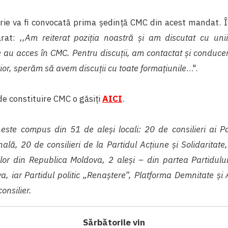
ie va fi convocată prima ședință CMC din acest mandat. În
arat:
,,Am reiterat poziția noastră și am discutat cu unii
e au acces în CMC. Pentru discuții, am contactat și condu
or, sperăm să avem discuții cu toate formațiunile
…".
e constituire CMC o găsiți
AICI
.
ste compus din 51 de aleși locali: 20 de consilieri ai Pa
ală, 20 de consilieri de la Partidul Acțiune și Solidaritate,
tilor din Republica Moldova, 2 aleși – din partea Partidulu
, iar Partidul politic „Renaștere”, Platforma Demnitate și 
onsilier.
Sărbătorile vin