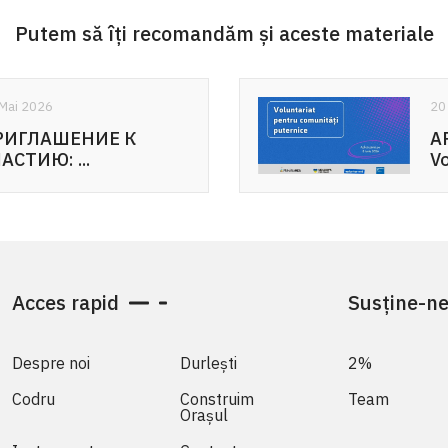
Putem să îți recomandăm și aceste materiale
20 Mai 2026
APEL DE PARTICIPARE:
Voluntariat pentru ...
Acces rapid
Susține-n
Despre noi
Durlești
2%
Codru
Construim
Team
Orașul