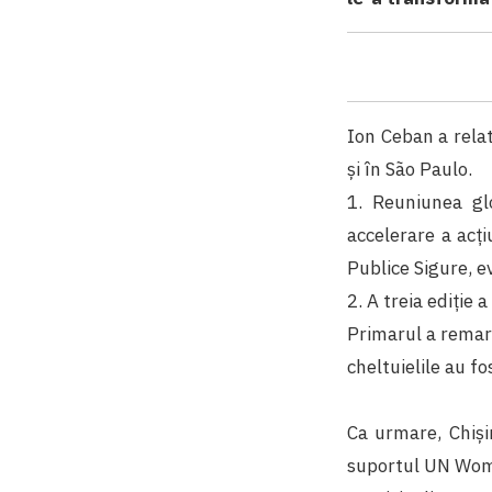
Ion Ceban a relat
și în São Paulo.
1. Reuniunea gl
accelerare a acți
Publice Sigure, e
2. A treia ediție
Primarul a remarc
cheltuielile au f
Ca urmare, Chiși
suportul UN Wome