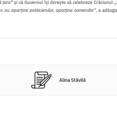
ă țara”
și că Guvernul își dorește să celebreze Crăciunul
„
n nu aparține politicienilor, aparține oamenilor”
, a adăug
Alina Stăvilă