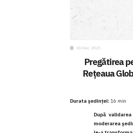
06 Dec. 2023
Pregătirea pe
Rețeaua Glob
Durata ședinței:
16 min
După validarea
moderarea ședinț
le-a transforma