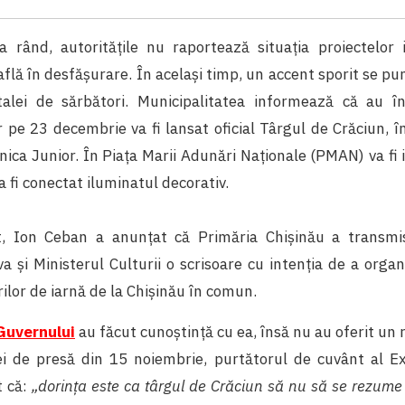
a rând, autoritățile nu raportează situația proiectelor i
 află în desfășurare. În același timp, un accent sporit se 
talei de sărbători. Municipalitatea informează că au î
ar pe 23 decembrie va fi lansat oficial Târgul de Crăciun, î
ica Junior. În Piața Marii Adunări Naționale (PMAN) va fi
va fi conectat iluminatul decorativ.
t, Ion Ceban a anunțat că Primăria Chișinău a transmi
a și Ministerul Culturii o scrisoare cu intenția de a org
ilor de iarnă de la Chișinău în comun.
Guvernului
au făcut cunoștință cu ea, însă nu au oferit un 
ei de presă din 15 noiembrie, purtătorul de cuvânt al Ex
t că:
„dorința este ca târgul de Crăciun să nu să se rezume 