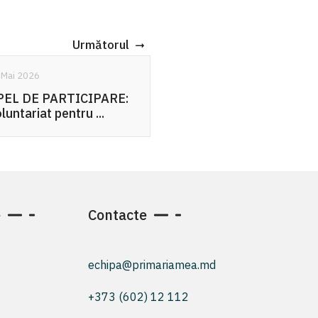
Următorul
16 Sept. 2025
De la drujbă la
responsabilitate: ce
putem ...
e
Contacte
echipa@primariamea.md
+373 (602) 12 112