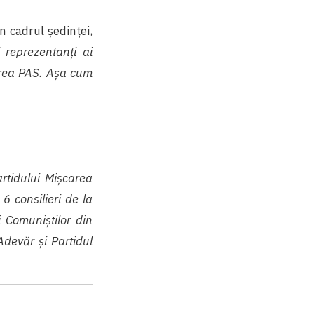
 cadrul ședinței,
 reprezentanți ai
cerea PAS. Așa cum
rtidului Mișcarea
 6 consilieri de la
i Comuniștilor din
Adevăr și Partidul