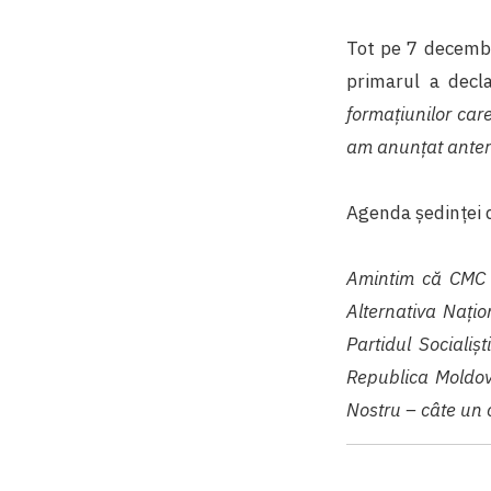
Tot pe 7 decembr
primarul a decl
formațiunilor car
am anunțat anteri
Agenda ședinței d
Amintim că CMC e
Alternativa Națion
Partidul Socialiş
Republica Moldova
Nostru – câte un c