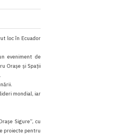
vut loc în Ecuador
 un eveniment de
ru Orașe și Spații
.
nării.
ideri mondial, iar
Orașe Sigure”, cu
e proiecte pentru