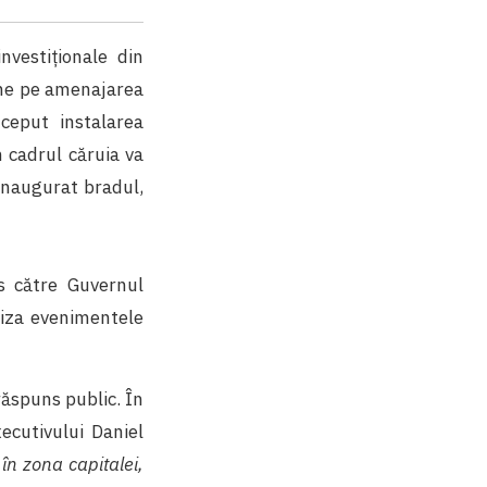
nvestiționale din
pune pe amenajarea
nceput instalarea
n cadrul căruia va
 inaugurat bradul,
s către Guvernul
aniza evenimentele
răspuns public. În
ecutivului Daniel
în zona capitalei,