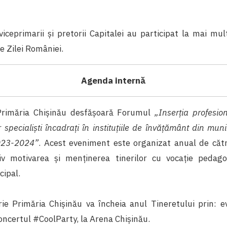
viceprimarii şi pretorii Capitalei au participat la mai m
e Zilei României.
Agenda internă
Primăria Chişinău desfășoară Forumul
„Inserția profesion
or specialiști încadrați în instituțiile de învățământ din mun
2023-2024”
. Acest eveniment este organizat anual de cătr
iv motivarea și menținerea tinerilor cu vocație pedago
cipal.
ie Primăria Chişinău va încheia anul Tineretului prin: 
concertul #CoolParty, la Arena Chișinău.