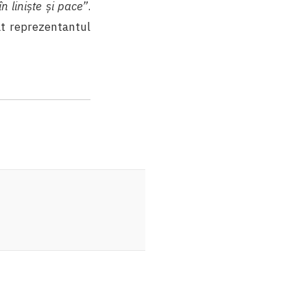
în liniște și pace”
.
at reprezentantul