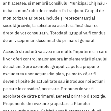
ar fi acestea, și membrii Consiliului Municipal Chișinău -
în baza numărului de consilieri în fracțiuni. Grupul de
monitorizare ar putea include și reprezentanți ai
societății civile, la solicitarea acestora, însă doar cu
drept de vot consultativ. Totodată, grupul va fi condus
de un viceprimar, desemnat de primarul general.
Această structură va avea mai multe împuterniciri care
îi vor oferi control major asupra implementării planului
de acțiuni. Spre exemplu, grupul va putea propune
excluderea unor acțiuni din plan, pe motiv că ar fi
devenit lipsite de actualitate sau introduce noi acțiuni
pe care le consideră necesare. Propunerile vor fi
aprobate de către primarul general printr-o dispoziție.
Propunerile de revizuire și ajustare a Planului
anticorupție a mun. Chișinău vor fi prezentate, după