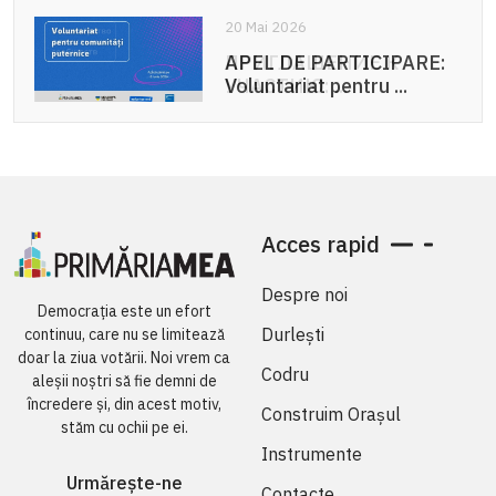
20 Mai 2026
APEL DE PARTICIPARE:
Voluntariat pentru ...
Acces rapid
Despre noi
Democrația este un efort
Durlești
continuu, care nu se limitează
doar la ziua votării. Noi vrem ca
Codru
aleșii noștri să fie demni de
încredere și, din acest motiv,
Construim Orașul
stăm cu ochii pe ei.
Instrumente
Urmărește-ne
Contacte