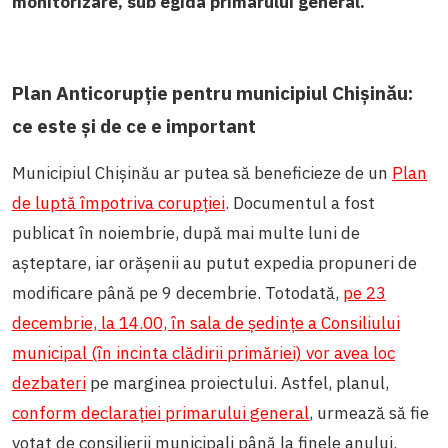
monitorizare, sub egida primarului general.
Plan Anticorupție pentru municipiul Chișinău:
ce este și de ce e important
Municipiul Chișinău ar putea să beneficieze de un
Plan
de luptă împotriva corupției
. Documentul a fost
publicat în noiembrie, după mai multe luni de
așteptare, iar orășenii au putut expedia propuneri de
modificare până pe 9 decembrie. Totodată,
pe 23
decembrie, la 14.00, în sala de ședințe a Consiliului
municipal (în incinta clădirii primăriei) vor avea loc
dezbateri
pe marginea proiectului. Astfel, planul,
conform declarației primarului general
, urmează să fie
votat de consilierii municipali până la finele anului.