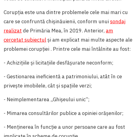
Corupția este una dintre problemele cele mai mari cu
care se confruntă chișinăuienii, conform unui
sondaj
realizat
de Primăria Mea, în 2019. Anterior,
am
cercetat subiectul
și am explicat mai multe aspecte ale
problemei corupției . Printre cele mai întâlnite au fost:
- Achizițiile și licitațiile desfășurate neconform;
- Gestionarea ineficientă a patrimoniului, atât în ce
privește imobilele, cât și spațiile verzi;
- Neimplementarea „Ghișeului unic”;
- Mimarea consultărilor publice a opiniei orășenilor;
- Menținerea în funcție a unor persoane care au fost
implicate în scheme de corupție.