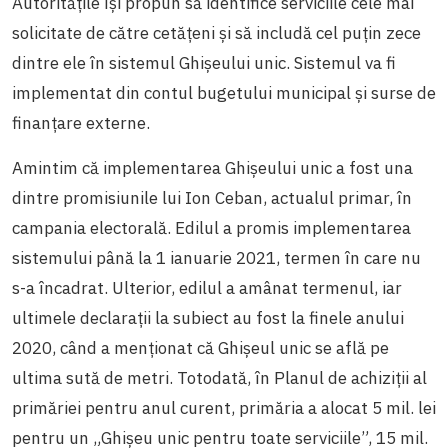
Autoritățile își propun să identifice serviciile cele mai
solicitate de către cetățeni și să includă cel puțin zece
dintre ele în sistemul Ghișeului unic. Sistemul va fi
implementat din contul bugetului municipal și surse de
finanțare externe.
Amintim că implementarea Ghișeului unic a fost una
dintre promisiunile lui Ion Ceban, actualul primar, în
campania electorală. Edilul a promis implementarea
sistemului până la 1 ianuarie 2021, termen în care nu
s-a încadrat. Ulterior, edilul a amânat termenul, iar
ultimele declarații la subiect au fost la finele anului
2020, când a menționat că Ghișeul unic se află pe
ultima sută de metri. Totodată, în Planul de achiziții al
primăriei pentru anul curent, primăria a alocat 5 mil. lei
pentru un „Ghișeu unic pentru toate serviciile”, 15 mil.