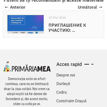
Anterior
Următorul
20 Mai 2026
ПРИГЛАШЕНИЕ К
УЧАСТИЮ: ...
Acces rapid
Despre noi
Democrația este un efort
Durlești
continuu, care nu se limitează
doar la ziua votării. Noi vrem ca
Codru
aleșii noștri să fie demni de
încredere și, din acest motiv,
Construim Orașul
stăm cu ochii pe ei.