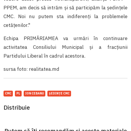
PPEM, am decis să intrăm și să participăm la ședințele
CMC. Noi nu putem sta indiferenți la problemele
cetățenilor."
Echipa PRIMĂRIAMEA va urmări în continuare
activitatea Consiliului Municipal și a fracțiunii
Partidului Liberal în cadrul acestora.
sursa foto: realitatea.md
CMC
PL
ION CEBANU
ȘEDINȚE CMC
Distribuie
Putem să îți recomandăm și aceste materiale