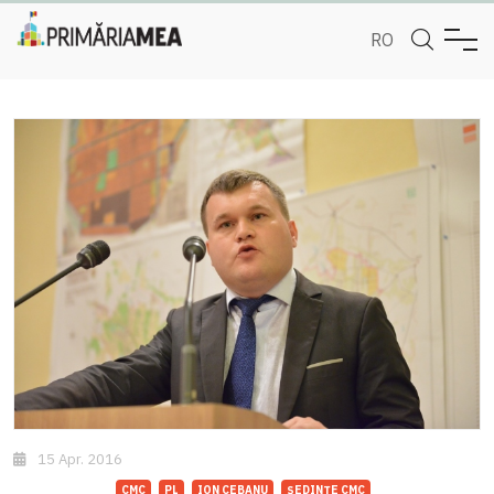
RO
15 Apr. 2016
CMC
PL
ION CEBANU
ȘEDINȚE CMC