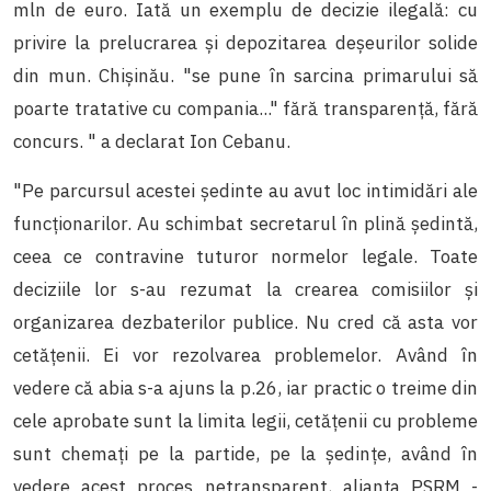
mln de euro. Iată un exemplu de decizie ilegală: cu
privire la prelucrar
ea și depozitarea deșeurilor solide
din mun. Chișinău. "se pune în sarcina primarului să
poarte tratative cu compania..." fără transparență, fără
concurs. " a declarat Ion Cebanu.
"Pe parcursul acestei ședinte au avut loc intimidări ale
funcționarilor. Au schimbat secretarul în plină ședintă,
ceea ce contravine tuturor normelor legale. Toate
deciziile lor s-au rezumat la crearea comisiilor și
organizarea dezbaterilor publice. Nu cred că asta vor
cetățenii. Ei vor rezolvarea problemelor. Având în
vedere că abia s-a ajuns la p.26, iar practic o treime din
cele aprobate sunt la limita legii, cetățenii cu probleme
sunt chemați pe la partide, pe la ședințe, având în
vedere acest proces netransparent, alianța PSRM -