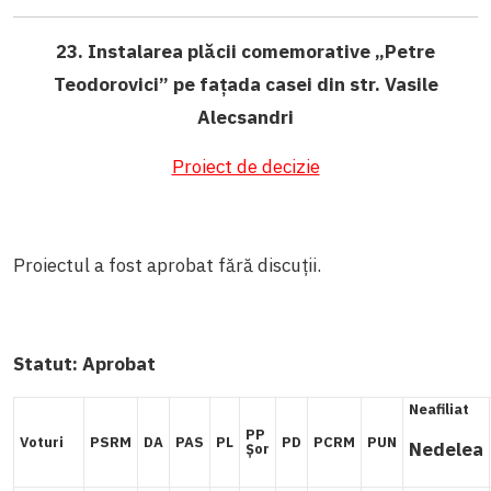
23. Instalarea plăcii comemorative „Petre
Teodorovici” pe fațada casei din str. Vasile
Alecsandri
Proiect de decizie
Proiectul a fost aprobat fără discuții.
Statut:
Aprobat
Neafiliat
PP
Voturi
PSRM
DA
PAS
PL
PD
PCRM
PUN
Nedelea
Șor