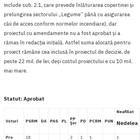
include sub. 2.1, care prevede înlăturarea copertinei și
prelungirea sectorului „Legume” până cu asigurarea
căii de acces conform normelor incendiare),
dar
proiectul cu amendamente nu a fost aprobat și a
rămas în redacția inițială. Astfel suma alocată pentru
proiect rămâne cea inclusă în proiectul de decizie, de
peste 22 mil. de lei, deși costul proiectului e cu 10 mil.
mai mare.
Statut:
Aprobat
Neafiliat
PP
Voturi
PSRM
DA
PAS
PL
PD
PCRM
PUN
Nedelea
Șor
Pro
18
2
1
1
1