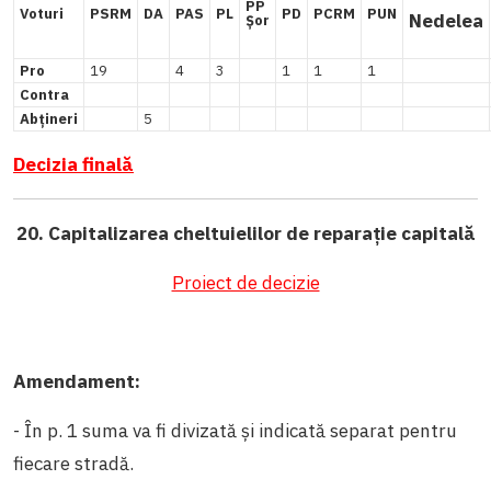
PP
Voturi
PSRM
DA
PAS
PL
PD
PCRM
PUN
Nedelea
Șor
Pro
19
4
3
1
1
1
Contra
Abțineri
5
Decizia finală
20. Capitalizarea cheltuielilor de reparație capitală
Proiect de decizie
Amendament:
- În p. 1 suma va fi divizată și indicată separat pentru
fiecare stradă.