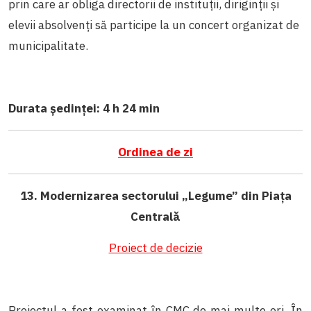
prin care ar obliga directorii de instituții, diriginții și
elevii absolvenți să participe la un concert organizat de
municipalitate.
Durata ședinței: 4 h 24 min
Ordinea de zi
13.
Modernizarea sectorului „Legume” din Piața
Centrală
Proiect de decizie
Proiectul a fost examinat în CMC de mai multe ori. În