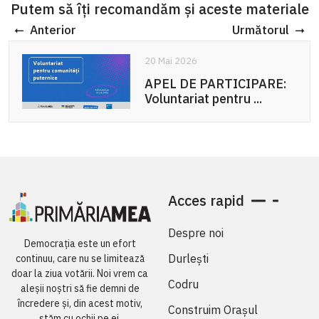
Putem să îți recomandăm și aceste materiale
Anterior
Următorul
20 Mai 2026
APEL DE PARTICIPARE:
Voluntariat pentru ...
Acces rapid
Despre noi
Democrația este un efort
Durlești
continuu, care nu se limitează
doar la ziua votării. Noi vrem ca
Codru
aleșii noștri să fie demni de
încredere și, din acest motiv,
Construim Orașul
stăm cu ochii pe ei.