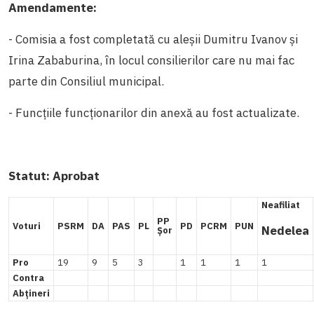
Amendamente:
- Comisia a fost completată cu aleșii Dumitru Ivanov și
Irina Zababurina, în locul consilierilor care nu mai fac
parte din Consiliul municipal.
- Funcțiile funcționarilor din anexă au fost actualizate.
Statut:
Aprobat
Neafiliat
PP
Voturi
PSRM
DA
PAS
PL
PD
PCRM
PUN
Nedelea
Șor
Pro
19
9
5
3
1
1
1
1
Contra
Abțineri