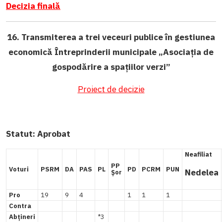
Decizia finală
16. Transmiterea a trei veceuri publice în gestiunea
economică Întreprinderii municipale „Asociația de
gospodărire a spațiilor verzi
”
Proiect de decizie
Statut:
Aprobat
Neafiliat
PP
Voturi
PSRM
DA
PAS
PL
PD
PCRM
PUN
Nedelea
Șor
Pro
19
9
4
1
1
1
Contra
Abțineri
*3