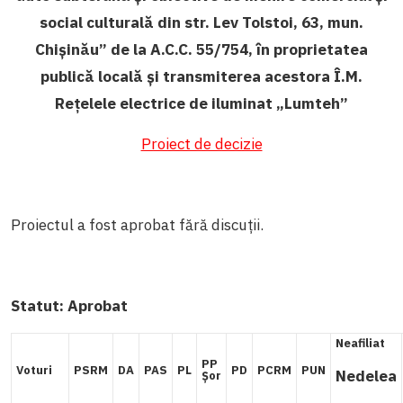
social culturală din str. Lev Tolstoi, 63, mun.
Chișinău” de la A.C.C. 55/754, în proprietatea
publică locală și transmiterea acestora Î.M.
Rețelele electrice de iluminat „Lumteh
”
Proiect de decizie
Proiectul a fost aprobat fără discuții.
Statut:
Aprobat
Neafiliat
PP
Voturi
PSRM
DA
PAS
PL
PD
PCRM
PUN
Nedelea
Șor