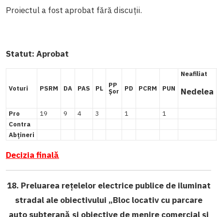
Proiectul a fost aprobat fără discuții.
Statut:
Aprobat
Neafiliat
PP
Voturi
PSRM
DA
PAS
PL
PD
PCRM
PUN
Nedelea
Șor
Pro
19
9
4
3
1
1
Contra
Abțineri
Decizia finală
18. Preluarea rețelelor electrice publice de iluminat
stradal ale obiectivului „Bloc locativ cu parcare
auto subterană și obiective de menire comercial și