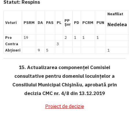
Statut:
Respins
Neafiliat
PP
Voturi
PSRM
DA
PAS
PL
PD
PCRM
PUN
Nedelea
Șor
Pro
19
2
1
1
1
Contra
3
Abțineri
9
5
1
15. Actualizarea componenței Comisiei
consultative pentru domeniul locuințelor a
Consiliului Municipal Chișinău, aprobată prin
decizia CMC nr. 4/8 din 13.12.2019
Proiect de decizie