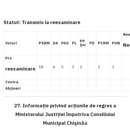
Statut:
Transmis la reexaminare
Nea
PP
Voturi
PSRM
DA
PAS
PL
PD
PCRM
PUN
Ne
Șor
Pro
18
6
5
3
2
1
1
reexaminare
Contra
Abțineri
27. Informație privind acțiunile de regres a
Ministerului Justiției împotriva Consiliului
Municipal Chișinău