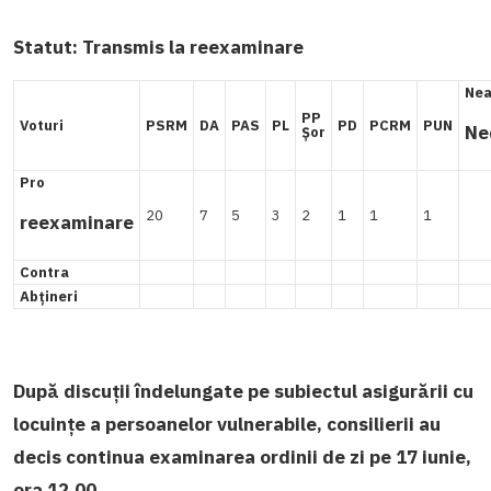
Statut:
Transmis la reexaminare
Nea
PP
Voturi
PSRM
DA
PAS
PL
PD
PCRM
PUN
Ne
Șor
Pro
20
7
5
3
2
1
1
1
reexaminare
Contra
Abțineri
După discuții îndelungate pe subiectul asigurării cu
locuințe a persoanelor vulnerabile, consilierii au
decis continua examinarea ordinii de zi pe 17 iunie,
ora 12.00.