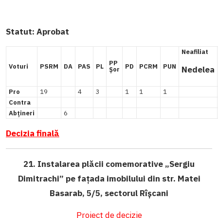
Statut:
Aprobat
Neafiliat
PP
Voturi
PSRM
DA
PAS
PL
PD
PCRM
PUN
Nedelea
Șor
Pro
19
4
3
1
1
1
Contra
Abțineri
6
Decizia finală
21. I
nstalarea plăcii comemorative „Sergiu
Dimitrachi” pe fațada imobilului din str. Matei
Basarab, 5/5, sectorul Rîșcani
Proiect
de
deciz
ie