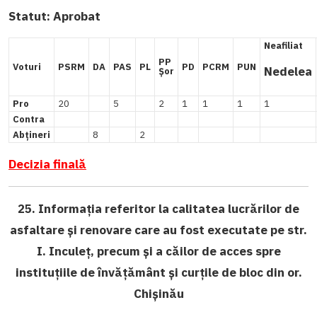
Statut:
Aprobat
Neafiliat
PP
Voturi
PSRM
DA
PAS
PL
PD
PCRM
PUN
Nedelea
Șor
Pro
20
5
2
1
1
1
1
Contra
Abțineri
8
2
Decizia finală
25. Informația referitor la calitatea lucrărilor de
asfaltare și renovare care au fost executate pe str.
I. Inculeț, precum și a căilor de acces spre
instituțiile de învățământ și curțile de bloc din or.
Chișinău