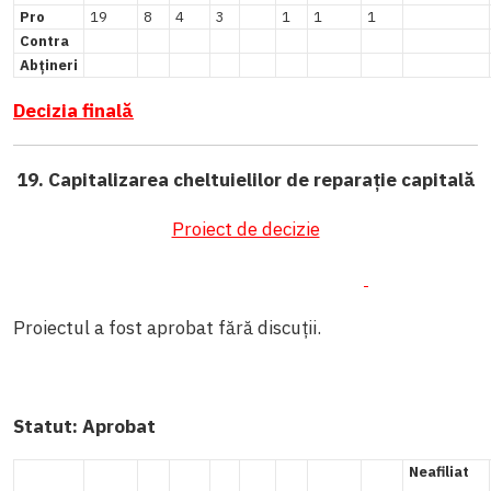
Pro
19
8
4
3
1
1
1
Contra
Abțineri
Decizia finală
19. Capitalizarea cheltuielilor de reparație capitală
Proiect de decizie
Proiectul a fost aprobat fără discuții.
Statut:
Aprobat
Neafiliat