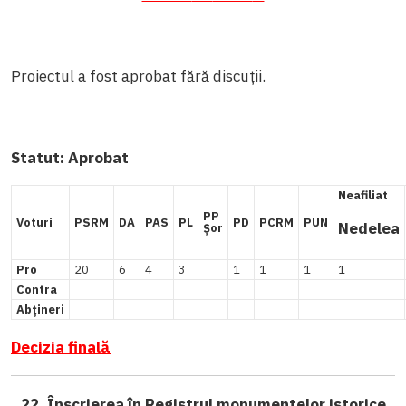
Proiectul a fost aprobat fără discuții.
Statut:
Aprobat
Neafiliat
PP
Voturi
PSRM
DA
PAS
PL
PD
PCRM
PUN
Nedelea
Șor
Pro
20
6
4
3
1
1
1
1
Contra
Abțineri
Decizia finală
22. Înscrierea în Registrul monumentelor istorice