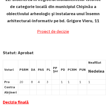
de categorie locală din municipiul Chișinău a
obiectivului arheologic și instalarea unui însemn
arhitectural-informativ pe bd. Grigore Vieru, 11
Proiect de decizie
Statut:
Aprobat
Neafiliat
PP
Voturi
PSRM
DA
PAS
PL
PD
PCRM
PUN
Nedelea
Șor
Pro
20
8
4
3
1
1
1
1
Contra
Abțineri
Decizia finală