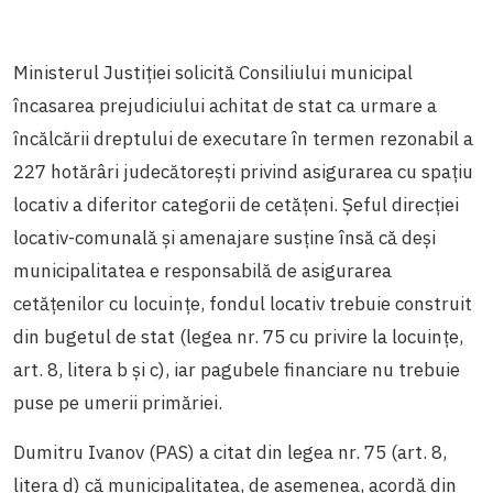
Ministerul Justiției solicită Consiliului municipal
încasarea prejudiciului achitat de stat ca urmare a
încălcării dreptului de executare în termen rezonabil a
227 hotărâri judecătorești privind asigurarea cu spațiu
locativ a diferitor categorii de cetățeni. Șeful direcției
locativ-comunală și amenajare susține însă că deși
municipalitatea e responsabilă de asigurarea
cetățenilor cu locuințe, fondul locativ trebuie construit
din bugetul de stat (legea nr. 75 cu privire la locuințe,
art. 8, litera b și c), iar pagubele financiare nu trebuie
puse pe umerii primăriei.
Dumitru Ivanov (PAS) a citat din legea nr. 75 (art. 8,
litera d) că municipalitatea, de asemenea, acordă din