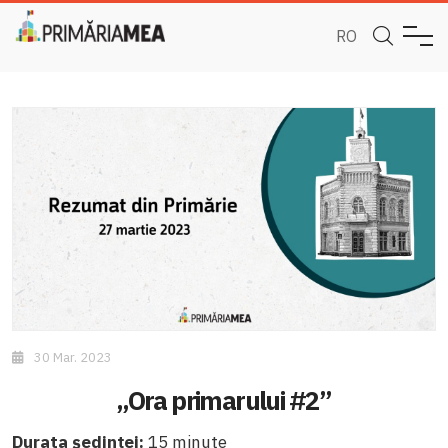
RO
30 Mar. 2023
„Ora primarului #2”
Durata ședinței:
15 minute