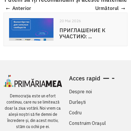
Anterior
Următorul
20 Mai 2026
ПРИГЛАШЕНИЕ К
УЧАСТИЮ: ...
Acces rapid
Despre noi
Democrația este un efort
Durlești
continuu, care nu se limitează
doar la ziua votării. Noi vrem ca
Codru
aleșii noștri să fie demni de
încredere și, din acest motiv,
Construim Orașul
stăm cu ochii pe ei.