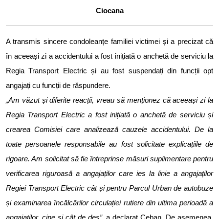
Ciocana
A transmis sincere condoleanțe familiei victimei și a precizat că
în aceeași zi a accidentului a fost inițiată o anchetă de serviciu la
Regia Transport Electric și au fost suspendați din funcții opt
angajați cu funcții de răspundere.
„Am văzut și diferite reacții, vreau să menționez că aceeași zi la
Regia Transport Electric a fost inițiată o anchetă de serviciu și
crearea Comisiei care analizează cauzele accidentului. De la
toate persoanele responsabile au fost solicitate explicațiile de
rigoare. Am solicitat să fie întreprinse măsuri suplimentare pentru
verificarea riguroasă a angajaților care ies la linie a angajaților
Regiei Transport Electric cât și pentru Parcul Urban de autobuze
și examinarea încălcărilor circulației rutiere din ultima perioadă a
angajaților, cine și cât de des”
, a declarat Ceban. De asemenea,