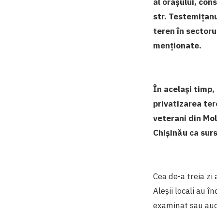
al orașului, con
str. Testemițan
teren în sectoru
menționate.
În același timp,
privatizarea ter
veterani din Mol
Chișinău ca surs
Cea de-a treia zi
Aleșii locali au 
examinat sau aud