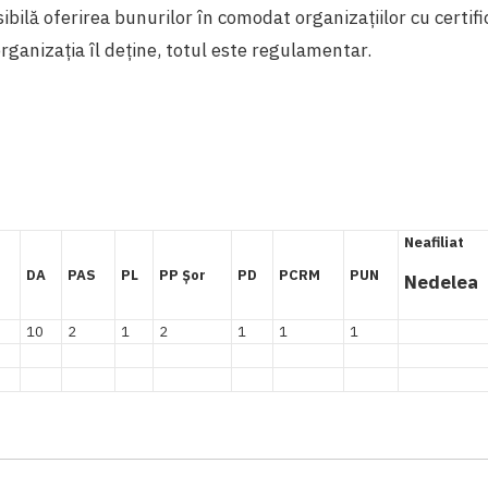
ibilă oferirea bunurilor în comodat organizațiilor cu certifi
organizația îl deține, totul este regulamentar.
Neafiliat
DA
PAS
PL
PP Șor
PD
PCRM
PUN
Nedelea
10
2
1
2
1
1
1