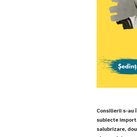
Consilierii s-au
subiecte import
salubrizare, dou