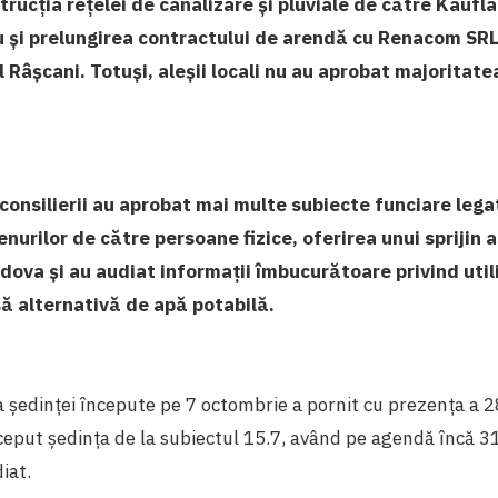
strucția rețelei de canalizare și pluviale de către Kauf
u și prelungirea contractului de arendă cu Renacom SRL
l Râșcani. Totuși, aleșii locali nu au aprobat majoritate
 consilierii au aprobat mai multe subiecte funciare lega
enurilor de către persoane fizice, oferirea unui sprijin a
dova și au audiat informații îmbucurătoare privind util
ă alternativă de apă potabilă.
 a ședinței începute pe 7 octombrie a pornit cu prezența a 28
început ședința de la subiectul 15.7, având pe agendă încă 3
iat.