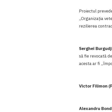
Proiectul prevede
„Organizația vete
rezilierea contrac
Serghei Burgudji
să fie revocată de
acesta ar fi „împ
Victor Filimon 
Alexandru Bond