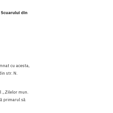
 Scuarului din
emnat cu acesta,
in str. N.
l „Zilelor mun.
ă primarul să