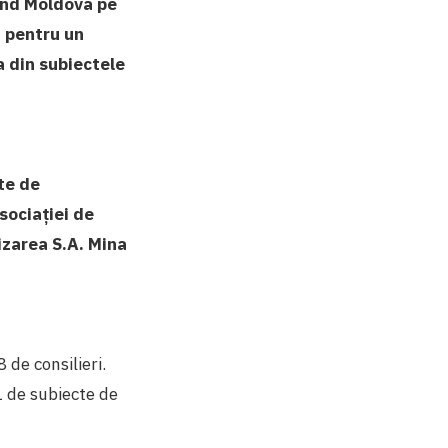
land Moldova pe
 pentru un
a din subiectele
te de
sociației de
izarea S.A. Mina
 de consilieri.
1 de subiecte de