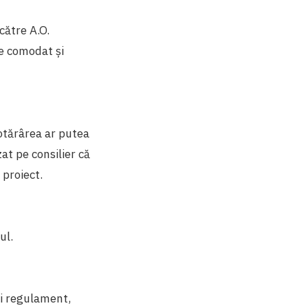
către A.O.
de comodat și
otărârea ar putea
at pe consilier că
 proiect.
tul.
ui regulament,