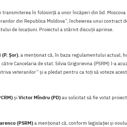
 transmiterea în folosință a unor încăperi din bd. Moscova 
ranilor din Republica Moldova”, încheierea unui contract 
tului de locațiuni. Proiectul a stârnit discuții aprinse.
 (P. Șor)
, a menționat că, în baza regulamentului actual, h
 către Cancelaria de stat. Silvia Grigorievna (PSRM) l-a acuz
otriva veteranilor” și a pledat pentru ca toți să voteze acest
(PCRM)
și
Victor Mîndru (PD)
au solicitat să fie votat proiec
arenco (PSRM)
a menționat că, conform legislației și noul