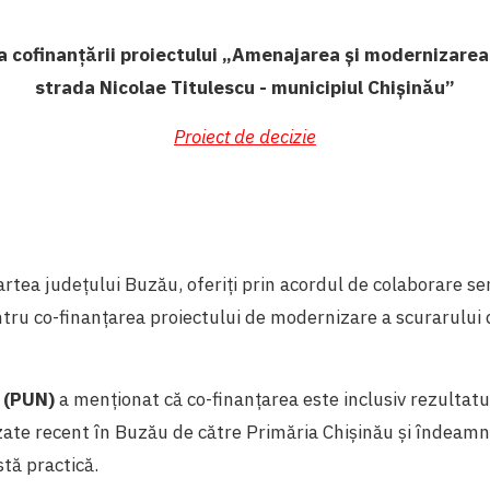
 cofinanțării proiectului „Amenajarea și modernizarea
strada Nicolae Titulescu - municipiul Chișinău”
Proiect de decizie
artea județului Buzău, oferiți prin acordul de colaborare s
entru co-finanțarea proiectului de modernizare a scurarului d
 (PUN)
a menționat că co-finanțarea este inclusiv rezultatu
zate recent în Buzău de către Primăria Chișinău și îndeamn
tă practică.