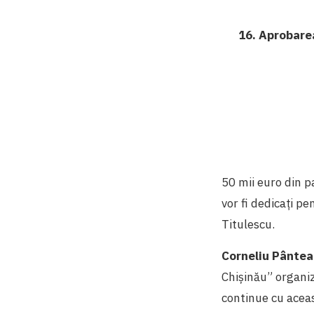
16. Aprobarea
50 mii euro din p
vor fi dedicați p
Titulescu.
Corneliu Pântea
Chișinău” organi
continue cu aceas