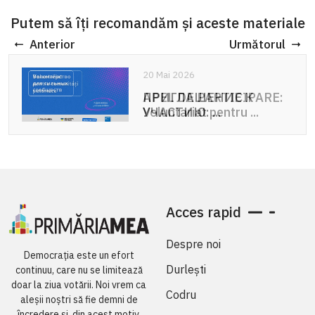
Putem să îți recomandăm și aceste materiale
Anterior
Următorul
20 Mai 2026
20 Mai 2026
ПРИГЛАШЕНИЕ К
APEL DE PARTICIPARE:
УЧАСТИЮ: ...
Voluntariat pentru ...
Acces rapid
Despre noi
Democrația este un efort
Durlești
continuu, care nu se limitează
doar la ziua votării. Noi vrem ca
Codru
aleșii noștri să fie demni de
încredere și, din acest motiv,