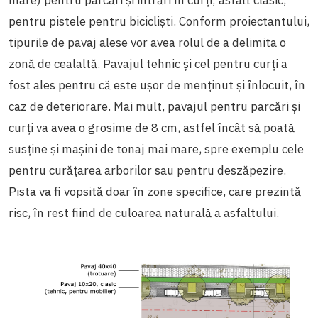
mare) pentru parcări și intrări în curți; asfalt clasic,
pentru pistele pentru bicicliști. Conform proiectantului,
tipurile de pavaj alese vor avea rolul de a delimita o
zonă de cealaltă. Pavajul tehnic și cel pentru curți a
fost ales pentru că este ușor de menținut și înlocuit, în
caz de deteriorare. Mai mult, pavajul pentru parcări și
curți va avea o grosime de 8 cm, astfel încât să poată
susține și mașini de tonaj mai mare, spre exemplu cele
pentru curățarea arborilor sau pentru deszăpezire.
Pista va fi vopsită doar în zone specifice, care prezintă
risc, în rest fiind de culoarea naturală a asfaltului.