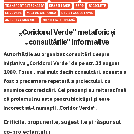
TRANSPORT ALTERNATIV
REABILITARE
BERD
BICICLETE
RENOVARE
VICTOR CHIRONDA
STR. 31 AUGUST 1989
ANDREI VATAMANIUC
MOBILITATE URBANĂ
„Coridorul Verde” metaforic și
„consultările” informative
Autoritățile au organizat consultări despre
inițiativa „Coridorul Verde” de pe str. 31 august
1989. Totuși, mai mult decât consultări, aceasta a
fost o prezentare repetată a proiectului, cu
anumite concretizări. Cei prezenți au reiterat însă
că proiectul nu este pentru bicicliști și este
incorect să-l numești „Coridor Verde”.
Criticile, propunerile, sugestiile și răspunsul
co-proiectantului