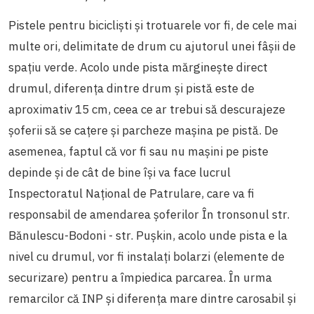
Pistele pentru bicicliști și trotuarele vor fi, de cele mai
multe ori, delimitate de drum cu ajutorul unei fâșii de
spațiu verde. Acolo unde pista mărginește direct
drumul, diferența dintre drum și pistă este de
aproximativ 15 cm, ceea ce ar trebui să descurajeze
șoferii să se cațere și parcheze mașina pe pistă. De
asemenea, faptul că vor fi sau nu mașini pe piste
depinde și de cât de bine își va face lucrul
Inspectoratul Național de Patrulare, care va fi
responsabil de amendarea șoferilor În tronsonul str.
Bănulescu-Bodoni - str. Pușkin, acolo unde pista e la
nivel cu drumul, vor fi instalați bolarzi (elemente de
securizare) pentru a împiedica parcarea. În urma
remarcilor că INP și diferența mare dintre carosabil și