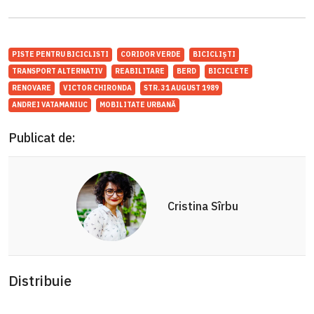
PISTE PENTRU BICICLISTI
CORIDOR VERDE
BICICLIȘTI
TRANSPORT ALTERNATIV
REABILITARE
BERD
BICICLETE
RENOVARE
VICTOR CHIRONDA
STR. 31 AUGUST 1989
ANDREI VATAMANIUC
MOBILITATE URBANĂ
Publicat de:
Cristina Sîrbu
Distribuie