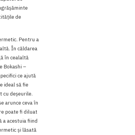
îngrășăminte
itățile de
ermetic. Pentru a
altă. În căldarea
gă în cealaltă
țe Bokashi –
pecifici ce ajută
 ideal să fie
t cu deșeurile.
se arunce ceva în
re poate fi diluat
 a acestuia fiind
ermetic și lăsată