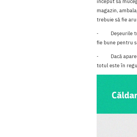
început să mucegă
magazin, ambalaje
trebuie să fie ar
-
Deșeurile t
fie bune pentru s
-
Dacă apare
totul este în regu