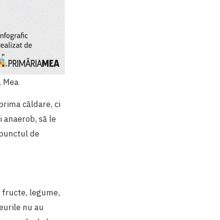
a Mea
prima căldare, ci
 anaerob, să le
 punctul de
, fructe, legume,
eurile nu au