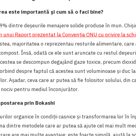
ea este importantă și cum să o faci bine?
.9% dintre deșeurile menajere solide produse în mun. Chiș
 unui Raport prezentat la Convenția ONU cu privire la sc
stea, majoritatea o reprezentau resturile alimentare, care 
ompost. Însă, odată ce ele sunt aruncate cu restul deșeuri
acestea se descompun degajând gaze toxice, precum dioxid
orbind despre faptul că acestea sunt voluminoase și duc l
or. Așadar, ceva care ar putea să fie folositor solului, din 
 nociv pentru mediul înconjurător.
postarea prin Bokashi
rilor organice în condiții casnice și transformarea lor în 
na dintre metodele care ar putea să ajute cel mai mult med
are are mai multe avantaje: este foarte simplă, ajută la s