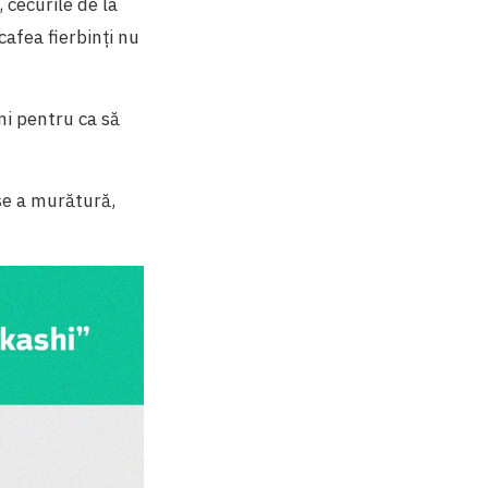
cecurile de la
cafea fierbinți nu
ni pentru ca să
se a murătură,