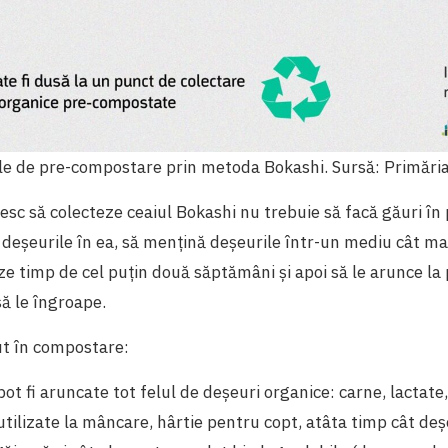
ele de pre-compostare prin metoda Bokashi. Sursă: Primări
resc să colecteze ceaiul Bokashi nu trebuie să facă găuri în 
deșeurile în ea, să mențină deșeurile într-un mediu cât mai
e timp de cel puțin două săptămâni și apoi să le arunce la
ă le îngroape.
ut în compostare:
pot fi aruncate tot felul de deșeuri organice: carne, lactate
 utilizate la mâncare, hârtie pentru copt, atâta timp cât deș