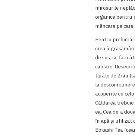
mirosurile neplăc
organice pentru pl
mâncare pe care 
Pentru prelucrare
crea îngrășământ 
de sus, se fac cât
căldare. Deșeuril
tărâțe de grâu (s
la descompunerea 
acoperite cu celof
Căldarea trebuie 
ea. Cea de-a doua 
în apă și utiliza
Bokashi Tea (ceai