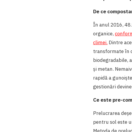
De ce compostar
În anul 2016, 48
organice,
conform
climei.
Dintre ace
transformate în c
biodegradabile, 
și metan. Nemaiv
rapidă a gunoiștel
gestionări devine
Ce este pre-com
Prelucrarea deșeu
pentru sol este u
Metoda de prelucr