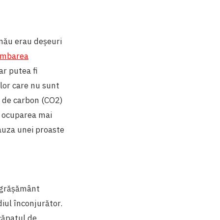
inău erau deșeuri
himbarea
ar putea fi
lor care nu sunt
 de carbon (CO2)
a ocuparea mai
cauza unei proaste
îngrășământ
iul înconjurător.
căpatul de