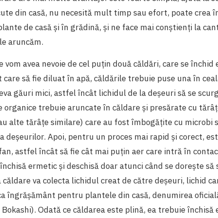
ute din casă, nu necesită mult timp sau efort, poate crea 
ante de casă și în grădină, și ne face mai conștienți la cant
le aruncăm.
 vom avea nevoie de cel puțin două căldări, care se închid 
care să fie diluat în apă, căldările trebuie puse una în ceal
eva găuri mici, astfel încât lichidul de la deșeuri să se scur
e organice trebuie aruncate în căldare și presărate cu tărâ
au alte tărâțe similare) care au fost îmbogățite cu microbi s
deșeurilor. Apoi, pentru un proces mai rapid și corect, este
an, astfel încât să fie cât mai puțin aer care intră în contac
închisă ermetic și deschisă doar atunci când se dorește să 
căldare va colecta lichidul creat de către deșeuri, lichid ca
t ca îngrășământ pentru plantele din casă, denumirea oficială
 Bokashi). Odată ce căldarea este plină, ea trebuie închisă 