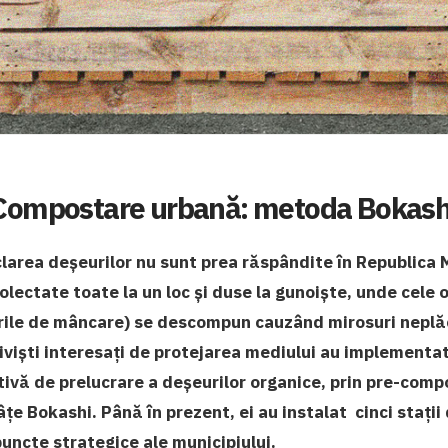
Compostare urbană: metoda Bokash
clarea deșeurilor nu sunt prea răspândite în Republica
olectate toate la un loc și duse la gunoiște, unde cele o
urile de mâncare) se descompun cauzând mirosuri neplă
tiviști interesați de protejarea mediului au implementat
ivă de prelucrare a deșeurilor organice, prin pre-comp
âțe Bokashi. Până în prezent, ei au instalat cinci stații
uncte strategice ale municipiului.