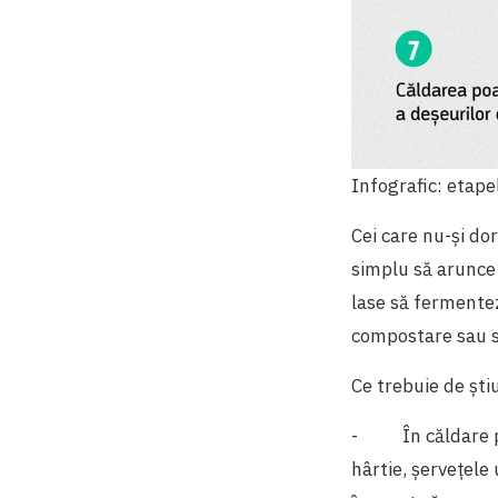
Infografic: etap
Cei care nu-și do
simplu să arunce 
lase să fermentez
compostare sau s
Ce trebuie de ști
-
În căldare 
hârtie, șervețele