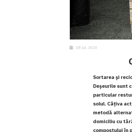
08 Iul. 2020
Sortarea și reci
Deșeurile sunt c
particular rest
solul. Câțiva ac
metodă alternat
domiciliu cu tăr
compostului în p