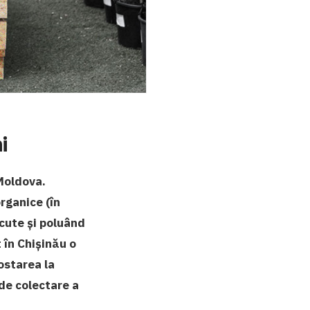
i
 Moldova.
rganice (în
cute și poluând
 în Chișinău o
ostarea la
 de colectare a