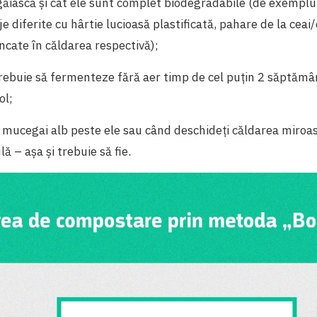
iască și cât ele sunt complet biodegradabile (de exemplu, 
 diferite cu hârtie lucioasă plastificată, pahare de la ceai/
uncate în căldarea respectivă);
rebuie să fermenteze fără aer timp de cel puțin 2 săptămâ
ol;
 mucegai alb peste ele sau când deschideți căldarea miroa
lă – așa și trebuie să fie.