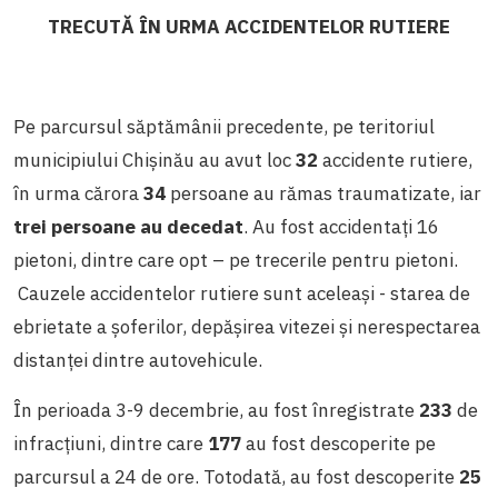
TRECUTĂ ÎN URMA ACCIDENTELOR RUTIERE
Pe parcursul săptămânii precedente, pe teritoriul
municipiului Chișinău au avut loc
32
accidente rutiere,
în urma cărora
34
persoane au rămas traumatizate, iar
trei persoane au decedat
.
Au fost accidentați 16
pietoni, dintre care opt – pe trecerile pentru pietoni.
Cauzele accidentelor rutiere sunt aceleași - starea de
ebrietate a șoferilor, depășirea vitezei și nerespectarea
distanței dintre autovehicule.
În perioada 3-9 decembrie, au fost înregistrate
233
de
infracțiuni, dintre care
177
au fost descoperite pe
parcursul a 24 de ore. Totodată, au fost descoperite
25