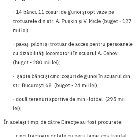
- 14 bănci, 11 coșuri de gunoi și opt vaze pe
trotuarele din str. A. Pușkin și V. Micle (buget - 127
mii lei);
- pavaj, piloni și trotuar de acces pentru persoanele
cu dizabilități locomotorii în scuarul A. Cehov
(buget - 280 mii lei);
- șapte bănci și cinci coșuri de gunoi în scuarul din
str. București 68 (buget - 24 mii lei);
- două terenuri sportive de mini-fotbal (295 mii
lei);
În același timp, de către Direcție au fost procurate:
- cinci tractoare dotate cu perii, lame, coș frontal,