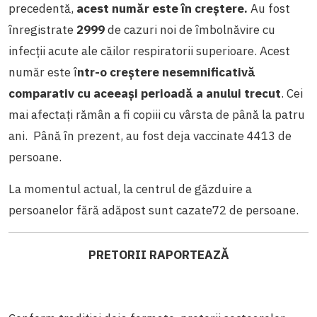
precedentă,
acest număr este în creștere.
Au fost
înregistrate
2999
de cazuri noi de îmbolnăvire cu
infecții acute ale căilor respiratorii superioare. Acest
număr este î
ntr-o creștere nesemnificativă
comparativ cu aceeași perioadă a anului trecut
. Cei
mai afectați rămân a fi copiii cu vârsta de până la patru
ani.
Până în prezent, au fost deja vaccinate 4413 de
persoane.
La momentul actual, la centrul de găzduire a
persoanelor fără adăpost sunt cazate72 de persoane.
PRETORII RAPORTEAZĂ