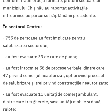
Conform tradiției deja formate, pretorii sectoarelor
municipiului Chișinău au raportat activitățile
întreprinse pe parcursul săptămânii precedente.
În sectorul Centru:
- 755 de persoane au fost implicate pentru
salubrizarea sectorului;
- au fost evacuate 33 de rute de gunoi;
- au fost întocmite 58 de procese verbale, dintre care
47 privind comerțul neautorizat, opt privind procesul
de salubrizare și trei privind construcțiile neautorizate;
- au fost evacuate 11 unități de comerț ambulant,
dintre care trei gherete, șase unități mobile și două
rulote;