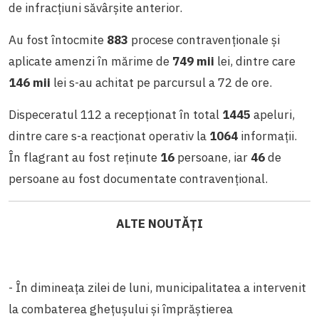
de infracțiuni săvârșite anterior.
Au fost întocmite
883
procese contravenționale și
aplicate amenzi în mărime de
749 mii
lei, dintre care
146 mii
lei s-au achitat pe parcursul a 72 de ore.
Dispeceratul 112 a recepționat în total
1445
apeluri,
dintre care s-a reacționat operativ la
1064
informații.
În flagrant au fost reținute
16
persoane, iar
46
de
persoane au fost documentate contravențional.
ALTE NOUTĂȚI
- În dimineața zilei de luni, municipalitatea a intervenit
la c
ombaterea ghețușului și împrăștierea