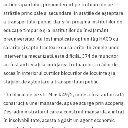
antiderapantului, preponderent pe trotuare de pe
străzile principale și secundare, în stațiile de așteptare
a transportului public, dar și în preajma instituțiilor de
educație timpurie și a instituțiilor de învățământ
preuniversitar. Au fost implicate opt unități HACO cu
sărărițe și șapte tractoare cu sărărițe. În zonele unde
intervenția mecanizată este dificilă, 374 de muncitori
au fost antrenați la curăţarea trotuarelor, a căilor de
acces în interiorul curţilor
blocurilor de locuinţe şi a
staţiilor de aşteptare a transportului public.
- În blocul de pe str. Minsk 49/2, unde a fost autorizată
construcția unei mansarde, apa se scurge prin acoperiș.
Deși administratorul care a construit mansarda a intrat
în insolvabilitate, acesta a găsit un agent economic