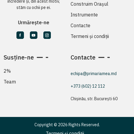
încredere și, din acest motiv,
Construim Orașul
stăm cu ochii pe ei.
Instrumente
Urmărește-ne
Contacte
Termeni și condiții
Susține-ne
Contacte
2%
echipa@primariamea.md
Team
+373 (602) 12 112
Chișinău, str. București 60
Copyright © 2026 Rights Reserved.
Termeni și condiții