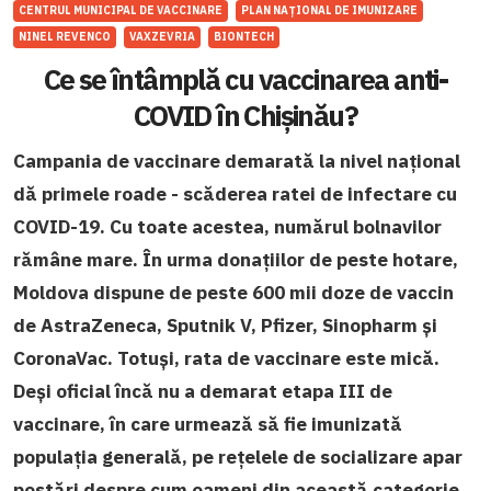
CENTRUL MUNICIPAL DE VACCINARE
PLAN NAȚIONAL DE IMUNIZARE
NINEL REVENCO
VAXZEVRIA
BIONTECH
Ce se întâmplă cu vaccinarea anti-
COVID în Chișinău?
Campania de vaccinare demarată la nivel național
dă primele roade - scăderea ratei de infectare cu
COVID-19. Cu toate acestea, numărul bolnavilor
rămâne mare. În urma donațiilor de peste hotare,
Moldova dispune de peste 600 mii doze de vaccin
de AstraZeneca, Sputnik V, Pfizer, Sinopharm și
CoronaVac. Totuși, rata de vaccinare este mică.
Deși oficial încă nu a demarat etapa III de
vaccinare, în care urmează să fie imunizată
populația generală, pe rețelele de socializare apar
postări despre cum oameni din această categorie