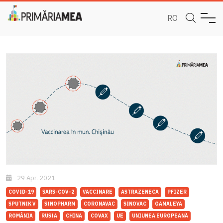
RO
29 Apr. 2021
COVID-19
SARS-COV-2
VACCINARE
ASTRAZENECA
PFIZER
SPUTNIK V
SINOPHARM
CORONAVAC
SINOVAC
GAMALEYA
ROMÂNIA
RUSIA
CHINA
COVAX
UE
UNIUNEA EUROPEANĂ