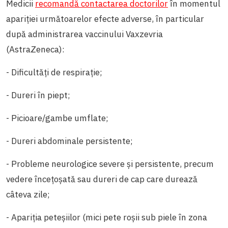
Medicii
recomandă contactarea doctorilor
în momentul
apariției următoarelor efecte adverse, în particular
după administrarea vaccinului Vaxzevria
(AstraZeneca):
- Dificultăți de respirație;
- Dureri în piept;
- Picioare/gambe umflate;
- Dureri abdominale persistente;
- Probleme neurologice severe și persistente, precum
vedere încețoșată sau dureri de cap care durează
câteva zile;
- Apariția peteșiilor (mici pete roșii sub piele în zona