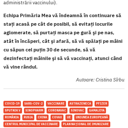
administrării vaccinului).
Echipa Primăria Mea vă îndeamnă în continuare să
stați acasă pe cât de posibil, să evitați locurile
aglomerate, să purtați masca pe gură și pe nas,
atât în încăperi, cât și afară, să vă spălați pe mâini
cu săpun cel puțin 30 de secunde, să vă
dezinfectați mâinile și să vă vaccinați, atunci când
vă vine rândul.
Autoare: Cristina Sîrbu
COVID-19
SARS-COV-2
VACCINARE
ASTRAZENECA
PFIZER
SPUTNIK V
SINOPHARM
CORONAVAC
SINOVAC
GAMALEYA
ROMÂNIA
RUSIA
CHINA
COVAX
UE
UNIUNEA EUROPEANĂ
CENTRUL MUNICIPAL DE VACCINARE
PLAN NAȚIONAL DE IMUNIZARE