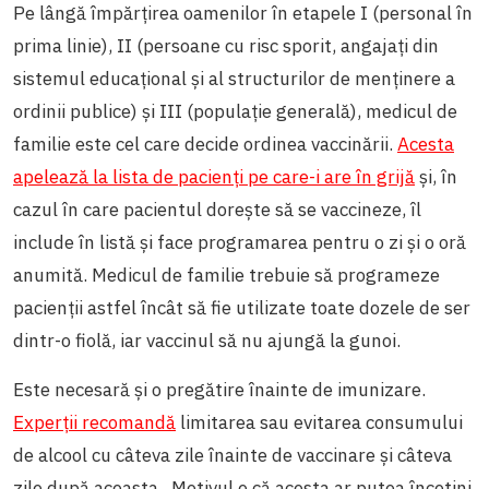
Pe lângă împărțirea oamenilor în etapele I (personal în
prima linie), II (persoane cu risc sporit, angajați din
sistemul educațional și al structurilor de menținere a
ordinii publice) și III (populație generală), medicul de
familie este cel care decide ordinea vaccinării.
Acesta
apelează la lista de pacienți pe care-i are în grijă
și, în
cazul în care pacientul dorește să se vaccineze, îl
include în listă și face programarea pentru o zi și o oră
anumită. Medicul de familie trebuie să programeze
pacienții astfel încât să fie utilizate toate dozele de ser
dintr-o fiolă, iar vaccinul să nu ajungă la gunoi.
Este necesară și o pregătire înainte de imunizare.
Experții recomandă
limitarea sau evitarea consumului
de alcool cu câteva zile înainte de vaccinare și câteva
zile după aceasta. Motivul e că acesta ar putea încetini