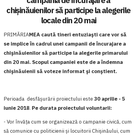
campania de încurajare a
chișinăuienilor să participe la alegerile
locale din 20 mai
PRIMĂRIA
MEA caută tineri entuziaști care vor să
se implice în cadrul unei campanii de încurajare a
chișinăuienilor să participe la alegerile primarului
din 20 mai. Scopul campaniei este
de a îndemna
chișinăuienii să voteze informat și conștient.
Perioada desfășurării proiectului este
30 aprilie - 5
iunie 2018
.
Pe durata proiectului voluntarii:
- Vor învăța cum se organizează o campanie civică, cum
să comunice cu politicienii și locuitorii Chișinăului, cum