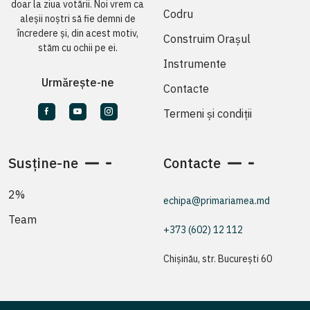
doar la ziua votării. Noi vrem ca
Codru
aleșii noștri să fie demni de
încredere și, din acest motiv,
Construim Orașul
stăm cu ochii pe ei.
Instrumente
Urmărește-ne
Contacte
Termeni și condiții
Susține-ne
Contacte
2%
echipa@primariamea.md
Team
+373 (602) 12 112
Chișinău, str. București 60