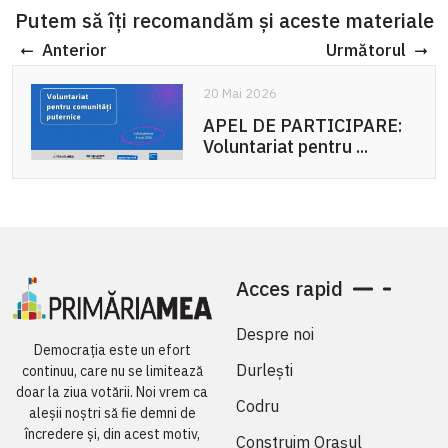
Putem să îți recomandăm și aceste materiale
Anterior
Următorul
20 Mai 2026
APEL DE PARTICIPARE:
Voluntariat pentru ...
Acces rapid
Despre noi
Democrația este un efort
Durlești
continuu, care nu se limitează
doar la ziua votării. Noi vrem ca
Codru
aleșii noștri să fie demni de
încredere și, din acest motiv,
Construim Orașul