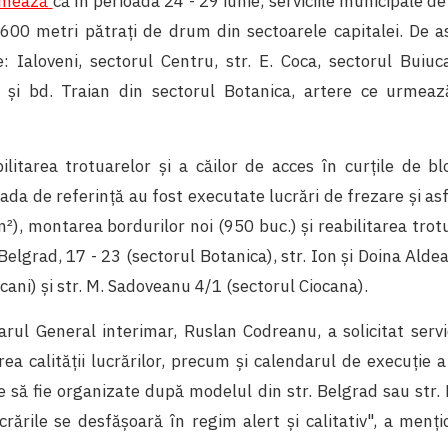
ormează
că în perioada 24 - 29 iunie, serviciile municipale de
600 metri pătrați de drum din sectoarele capitalei. De 
e: Ialoveni, sectorul Centru, str. E. Coca, sectorul Buiuca
 și bd. Traian din sectorul Botanica, artere ce urmează
ilitarea trotuarelor și a căilor de acces în curțile de b
ioada de referință au fost executate lucrări de frezare și asf
), montarea bordurilor noi (950 buc.) și reabilitarea tro
 Belgrad, 17 - 23 (sectorul Botanica), str. Ion și Doina Aldea
cani) și str. M. Sadoveanu 4/1 (sectorul Ciocana).
rul General interimar, Ruslan Codreanu, a solicitat servic
ea calității lucrărilor, precum și calendarul de execuție 
e să fie organizate după modelul din str. Belgrad sau str
rările se desfășoară în regim alert și calitativ", a menți