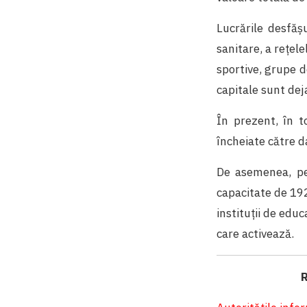
Lucrările desfășu
sanitare, a rețele
sportive, grupe de
capitale sunt dej
În prezent, în to
încheiate către 
De asemenea, pe
capacitate de 192
instituții de educ
care activează.