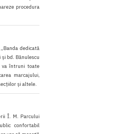
mareze procedura
t „Banda dedicată
i şi bd. Bănulescu
 va întruni toate
icarea marcajului,
cţiilor şi altele.
rii Î. M. Parcului
blic confortabil