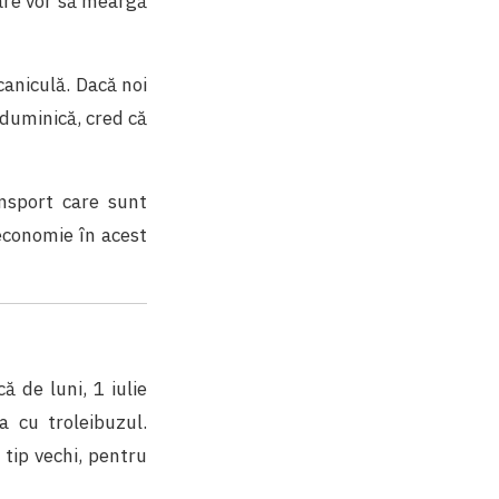
care vor să meargă
 caniculă. Dacă noi
 duminică, cred că
ansport care sunt
 economie în acest
 de luni, 1 iulie
a cu troleibuzul.
 tip vechi, pentru