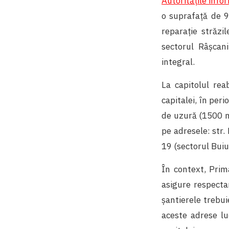
Autorităţile inf
o suprafață de 9
reparație străzil
sectorul Râșcani
integral.
La capitolul reab
capitalei, în per
de uzură (1500 m²
pe adresele: str.
19 (sectorul Buiu
În context, Prima
asigure respectar
șantierele trebui
aceste adrese luc