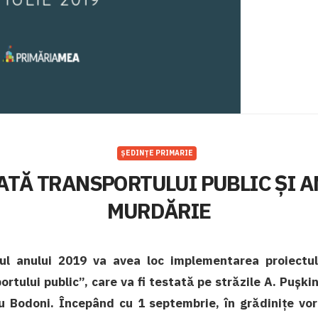
ȘEDINȚE PRIMARIE
ATĂ TRANSPORTULUI PUBLIC ȘI A
MURDĂRIE
tul anului 2019 va avea loc implementarea proiectul
rtului public”, care va fi testată pe străzile A. Puşki
u Bodoni. Începând cu 1 septembrie, în grădinițe vo