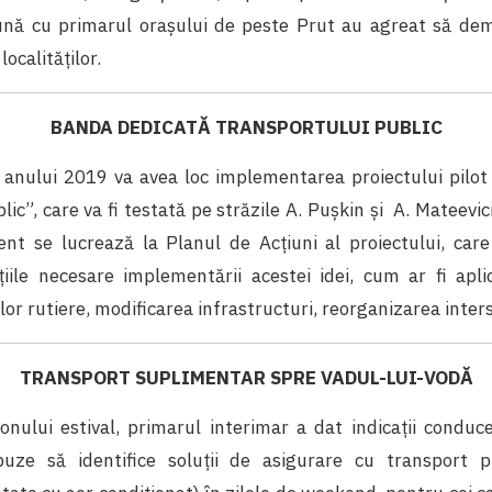
nă cu primarul orașului de peste Prut au agreat să de
localităților.
BANDA DEDICATĂ TRANSPORTULUI PUBLIC
l anului 2019 va avea loc implementarea proiectului pilo
lic”, care va fi testată pe străzile A. Puşkin şi A. Mateevic
t se lucrează la Planul de Acţiuni al proiectului, care
iţiile necesare implementării acestei idei, cum ar fi apl
or rutiere, modificarea infrastructuri, reorganizarea interse
TRANSPORT SUPLIMENTAR SPRE VADUL-LUI-VODĂ
nului estival, primarul interimar a dat indicații conduce
ze să identifice soluții de asigurare cu transport pu