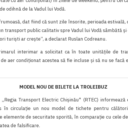
tate cu aer condiționat) în zilele de weekend, pentru cei 
 de odihnă de la Vadul lui Vodă.
ă frumoasă, dat fiind că sunt zile însorite, perioada estivală,
un transport public calitativ spre Vadul lui Vodă sâmbătă și
ri turiști ar crește”, a declarat Ruslan Codreanu.
marul interimar a solicitat ca în toate unitățile de tr
de aer condiționat acestea să fie incluse și să nu se facă
MODEL NOU DE BILETE LA TROLEIBUZ
„Regia Transport Electric Chișinău" (RTEC) informează că
 în circulație un nou model de tichete pentru călători
e elemente de securitate sporită, în comparație cu cele de
atea de falsificare.