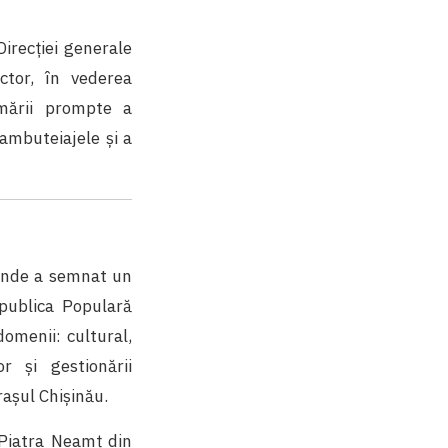
irecției generale
ctor, în vederea
rmării prompte a
 ambuteiajele și a
, unde a semnat un
epublica Populară
omenii: cultural,
or și gestionării
orașul Chișinău.
i Piatra Neamț din