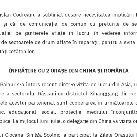
lan Codreanu a subliniat despre necesitatea implicării D
c și căi de comunicație, de comun cu preturile de se
ituației pe șantierele aflate în lucru, în vederea info
i de sectoarele de drum aflate în reparații, pentru a evita
ăți cetățenilor.
ÎNFRĂȚIRE CU 2 ORAȘE DIN CHINA ȘI ROMÂNIA
Balaur s-a întors recent dintr-o vizită de lucru din Asia
re a sectorului Râșcani cu districtul Xihanggang din R
vele acestui parteneriat sunt cooperarea în următoarele d
ic, educațional, social, protecției mediului înconjurăt
lice. La mijlocul lunii iulie, o delegație din China va vizita 
i Ciocana, Sinilga Școlnic, a participat la Zilele Orașulu