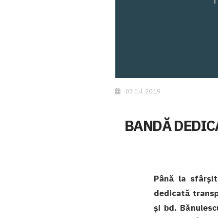
03 Iul. 2019
BANDĂ DEDIC
Până la sfârși
dedicată transpo
şi bd. Bănulesc