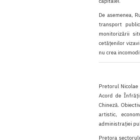
capitalei.
De asemenea, Rus
transport publi
monitorizării s
cetățenilor vizav
nu crea incomodit
Pretorul Nicolae 
Acord de Înfrăți
Chineză. Obiecti
artistic, econom
administrației pub
Pretora sectorulu