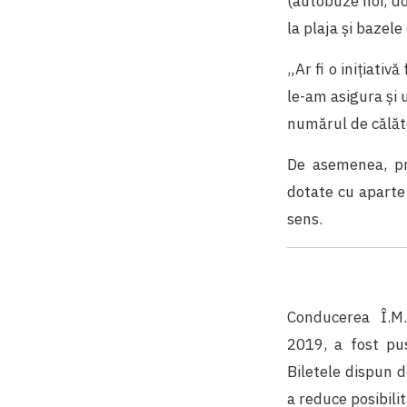
(autobuze noi, do
la plaja și bazele
„Ar fi o inițiativ
le-am asigura și 
numărul de călăto
De asemenea, pri
dotate cu aparte 
sens.
Conducerea Î.M. 
2019, a fost pus
Biletele dispun d
a reduce posibilit