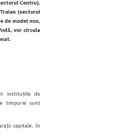
sectorul Centru),
 Traian (sectorul
rie de model nou,
Vodă, vor circula
onat.
 instituțiile de
ie timpurie sunt
ații capitale, în