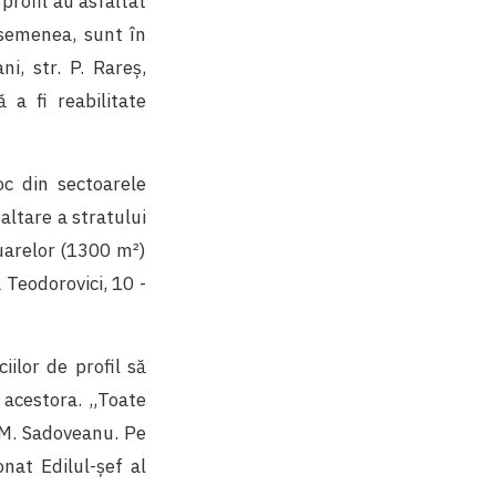
 profil au asfaltat
asemenea, sunt în
ni, str. P. Rareș,
 a fi reabilitate
loc din sectoarele
altare a stratului
tuarelor (1300 m²)
 Teodorovici, 10 -
iilor de profil să
a acestora. „Toate
. M. Sadoveanu. Pe
onat Edilul-șef al