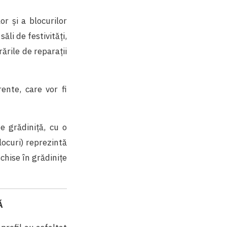
or și a blocurilor
ăli de festivități,
rările de reparații
rente, care vor fi
 grădiniță, cu o
locuri) reprezintă
schise în grădinițe
Ă