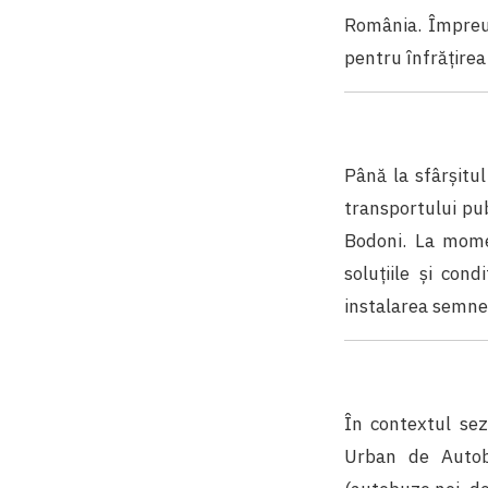
România. Împreu
pentru înfrățirea 
Până la sfârșitu
transportului pub
Bodoni. La momen
soluţiile şi cond
instalarea semnel
În contextul sezo
Urban de Autobu