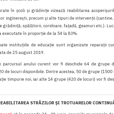
rate în școli și grădinițe vizează reabilitarea acoperișuril
lor inginerești, precum și alte tipuri de intervenții (cantine, s
 grădiniță, spălătorii, coridoare, fațadă, geamuri etc.). Luc
a executate în proporție de la 54 la 83%.
ate instituțiile de educație sunt organizate reparații cu
data de 25 august 2019.
 parcursul anului curent vor fi deschide 64 de grupe de
0 de locuri disponibile. Dintre acestea, 50 de grupe (1500 
ație timpurie noi, iar alte 14 grupe (420 de locuri) vor fi de
REABILITAREA STRĂZILOR ŞI TROTUARELOR CONTINU