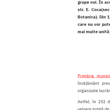
grupe noi. În ac
str. E. Coca(sec
Botanica). Din 1
care nu vor pute
mai multe unită
Primăria munici
învățământ preu
organizate lucrări
Astfel, în 252 d
valoare totală de