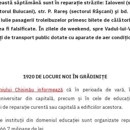
eastă săptămână sunt în reparație străzile: Ialoveni (
torul Buiucani), str. P. Rareș (sectorul Râșcani) și bd.
 iulie pasagerii troleibuzelor primesc bilete de călăto
a fi falsificate. În zilele de weekend, spre Vadul-lui-
ţi de transport public dotate cu aparate de aer condiţi
1920 DE LOCURI NOI ÎN GRĂDINIŢE
piului Chişinău informează
că în perioada de vară, în
niversitar din capitală, precum și în cele de educaț
 de reparație curentă sau capitală a edificiilor acestora.
e instituții din domeniul educației sunt organizate repar
 66,7 milioane de lei.