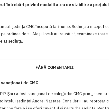
ut întrebări privind modalitatea de stabilire a prețulu
tinuat ședința CMC începută la 9 iunie. Ședința a început 
 pe ordinea de zi. Aleșii locali au reușit să examineze toate
eiat ședința.
FĂRĂ COMENTARII
o sancționat de CMC
(P.P. Șor) a fost sancționat de colegii din CMC prin „chemare
intelui ședinței Andrei Năstase. Consilierii i-au reproșat c
ntervine fără a i se oferi cuvântul și perturbă ședința. Pent