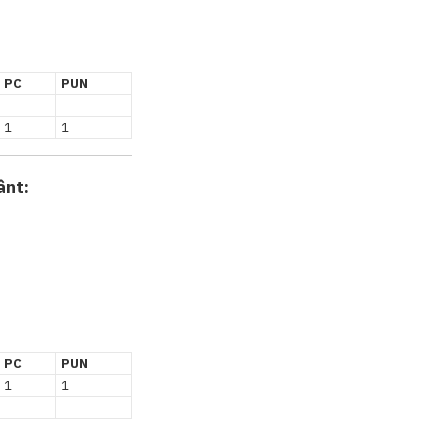
PC
PUN
1
1
ânt:
PC
PUN
1
1