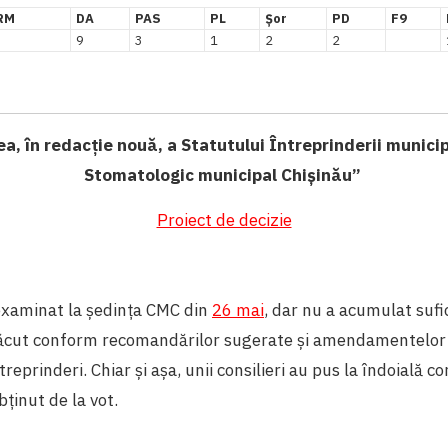
RM
DA
PAS
PL
Șor
PD
F9
9
3
1
2
2
a, în redacție nouă, a Statutului Întreprinderii munici
Stomatologic municipal Chișinău”
Proiect de decizie
 examinat la ședința CMC din
26 mai
, dar nu a acumulat sufi
făcut conform recomandărilor sugerate și amendamentelor 
treprinderi. Chiar și așa, unii consilieri au pus la îndoială c
bținut de la vot.