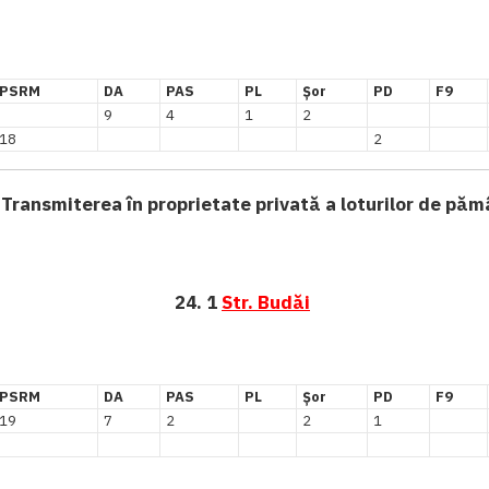
PSRM
DA
PAS
PL
Șor
PD
F9
9
4
1
2
18
2
 Transmiterea în proprietate privată a loturilor de păm
24. 1
Str. Budăi
PSRM
DA
PAS
PL
Șor
PD
F9
19
7
2
2
1