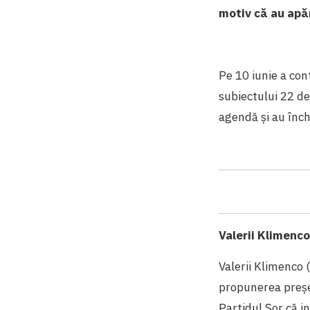
motiv că au apăr
Pe 10 iunie a con
subiectului 22 de
agendă și au înch
Valerii Klimenc
Valerii Klimenco 
propunerea președ
Partidul Șor că i