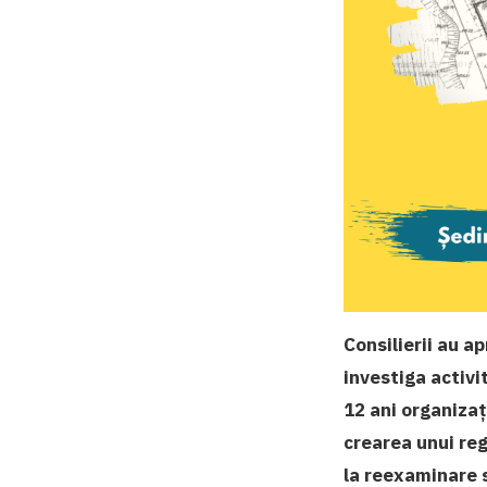
Consilierii au a
investiga activi
12 ani organizaț
crearea unui reg
la reexaminare s