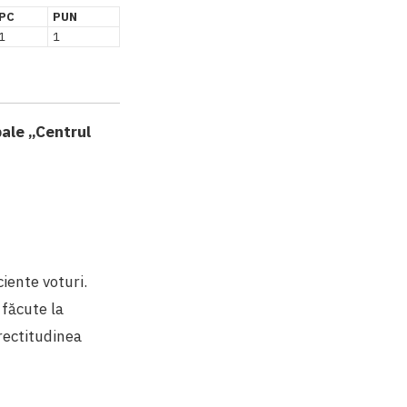
PC
PUN
1
1
pale „Centrul
ciente voturi.
făcute la
orectitudinea