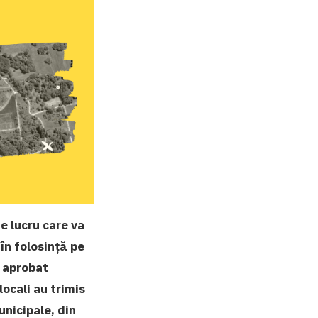
e lucru care va
în folosință pe
u aprobat
locali au trimis
unicipale, din