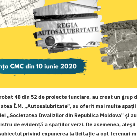
probat 48 din 52 de proiecte funciare, au creat un grup d
tatea Î.M. „Autosalubritate”, au oferit mai multe spații 
iei „Societatea Invalizilor din Republica Moldova” și a
istru de evidență a spațiilor verzi. De asemenea, aleșii 
ubiectul privind expunerea la licitație a opt terenuri m