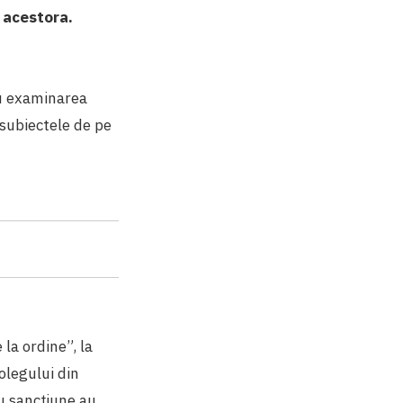
i acestora.
cu examinarea
 subiectele de pe
 la ordine”, la
olegului din
ru sancțiune au