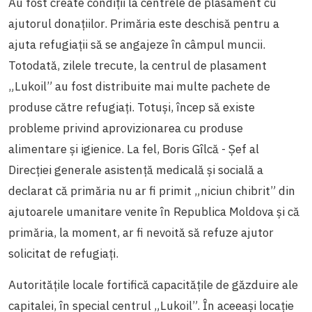
Au fost create condiții la centrele de plasament cu
ajutorul donațiilor. Primăria este deschisă pentru a
ajuta refugiații să se angajeze în câmpul muncii.
Totodată, zilele trecute, la centrul de plasament
„Lukoil” au fost distribuite mai multe pachete de
produse către refugiați. Totuși, încep să existe
probleme privind aprovizionarea cu produse
alimentare și igienice. La fel, Boris Gîlcă - Șef al
Direcției generale asistență medicală și socială a
declarat că primăria nu ar fi primit „niciun chibrit” din
ajutoarele umanitare venite în Republica Moldova și că
primăria, la moment, ar fi nevoită să refuze ajutor
solicitat de refugiați.
Autoritățile locale fortifică capacitățile de găzduire ale
capitalei, în special centrul „Lukoil”. În aceeași locație