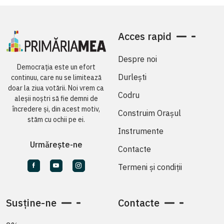
Acces rapid
Despre noi
Democrația este un efort
Durlești
continuu, care nu se limitează
doar la ziua votării. Noi vrem ca
Codru
aleșii noștri să fie demni de
încredere și, din acest motiv,
Construim Orașul
stăm cu ochii pe ei.
Instrumente
Urmărește-ne
Contacte
Termeni și condiții
Susține-ne
Contacte