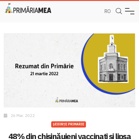
RO
26 Mar. 2022
ȘEDINȚE PRIMARIE
48% din chișinăuieni vaccinați și lipsa