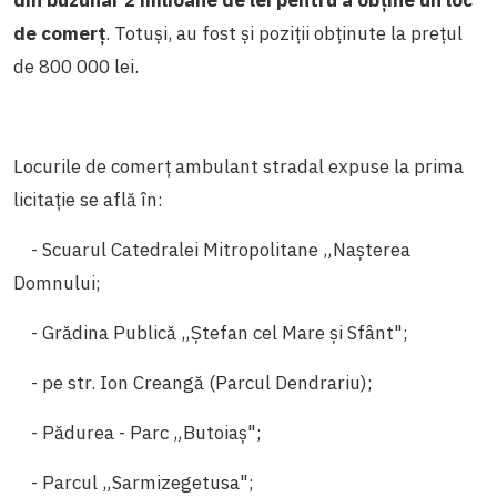
din buzunar 2 milioane de lei pentru a obține un loc
de comerț
. Totuși, au fost și poziții obținute la prețul
de 800 000 lei.
Locurile de comerț ambulant stradal expuse la prima
licitație se află în:
- Scuarul Catedralei Mitropolitane „Nașterea
Domnului;
- Grădina Publică „Ștefan cel Mare și Sfânt";
- pe str. Ion Creangă (Parcul Dendrariu);
- Pădurea - Parc „Butoiaș";
- Parcul „Sarmizegetusa";