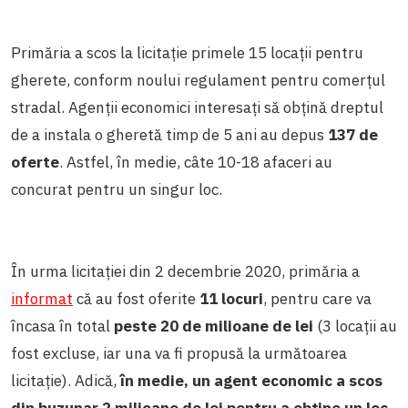
Primăria a scos la licitație primele 15 locații pentru
gherete, conform noului regulament pentru comerțul
stradal. Agenții economici interesați să obțină dreptul
de a instala o gheretă timp de 5 ani au depus
137 de
oferte
. Astfel, în medie, câte 10-18 afaceri au
concurat pentru un singur loc.
În urma licitației din 2 decembrie 2020, primăria a
informat
că au fost oferite
11 locuri
, pentru care va
încasa în total
peste 20 de milioane de lei
(3 locații au
fost excluse, iar una va fi propusă la următoarea
licitație). Adică,
în medie, un agent economic a scos