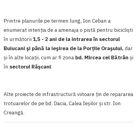
Printre planurile pe termen lung, Ion Ceban a
enumerat intenția de a amenaja o pistă pentru bicicliști
în următorii
1,5 - 2 ani
de la intrarea în sectorul
Buiucani și până la ieșirea de la Porțile Orașului,
dar
și în alte locații, cum ar fi zona
bd. Mircea cel Bătrân
și
în
sectorul Râșcani
.
Alte proiecte de infrastructură viitoare țin de repararea
trotuarelor de pe bd. Dacia, Calea Ieșilor și str. Ion
Creangă.