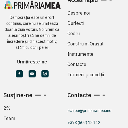
Despre noi
Democrația este un efort
Durlești
continuu, care nu se limitează
doar la ziua votării. Noi vrem ca
Codru
aleșii noștri să fie demni de
încredere și, din acest motiv,
Construim Orașul
stăm cu ochii pe ei.
Instrumente
Urmărește-ne
Contacte
Termeni și condiții
Susține-ne
Contacte
2%
echipa@primariamea.md
Team
+373 (602) 12 112