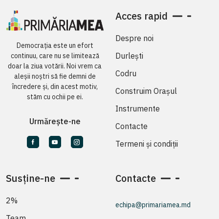
Acces rapid
Despre noi
Democrația este un efort
Durlești
continuu, care nu se limitează
doar la ziua votării. Noi vrem ca
Codru
aleșii noștri să fie demni de
încredere și, din acest motiv,
Construim Orașul
stăm cu ochii pe ei.
Instrumente
Urmărește-ne
Contacte
Termeni și condiții
Susține-ne
Contacte
2%
echipa@primariamea.md
Team