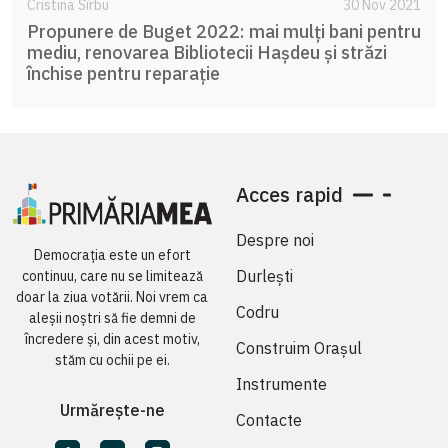
Cristina Sîrbu
30 Nov 2021
Propunere de Buget 2022: mai mulți bani pentru
mediu, renovarea Bibliotecii Hașdeu și străzi
închise pentru reparație
Acces rapid
Despre noi
Democrația este un efort
Durlești
continuu, care nu se limitează
doar la ziua votării. Noi vrem ca
Codru
aleșii noștri să fie demni de
încredere și, din acest motiv,
Construim Orașul
stăm cu ochii pe ei.
Instrumente
Urmărește-ne
Contacte