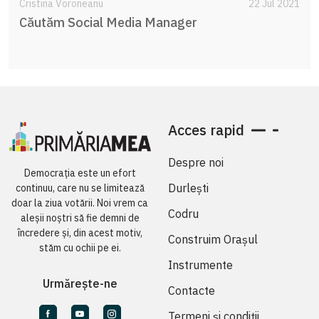
Cristina Voroneanu
22 Jul 2021
Căutăm Social Media Manager
Acces rapid
Despre noi
Democrația este un efort
Durlești
continuu, care nu se limitează
doar la ziua votării. Noi vrem ca
Codru
aleșii noștri să fie demni de
încredere și, din acest motiv,
Construim Orașul
stăm cu ochii pe ei.
Instrumente
Urmărește-ne
Contacte
Termeni și condiții