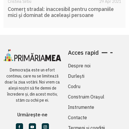
Cristina Sîrbu
29 Apr 2021
Comerț stradal: inaccesibil pentru companiile
mici și dominat de aceleași persoane
Acces rapid
Despre noi
Democrația este un efort
Durlești
continuu, care nu se limitează
doar la ziua votării. Noi vrem ca
Codru
aleșii noștri să fie demni de
încredere și, din acest motiv,
Construim Orașul
stăm cu ochii pe ei.
Instrumente
Urmărește-ne
Contacte
Termeni și condiții