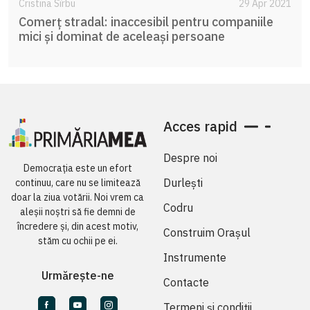
Cristina Sîrbu
29 Apr 2021
Comerț stradal: inaccesibil pentru companiile
mici și dominat de aceleași persoane
Acces rapid
Despre noi
Democrația este un efort
Durlești
continuu, care nu se limitează
doar la ziua votării. Noi vrem ca
Codru
aleșii noștri să fie demni de
încredere și, din acest motiv,
Construim Orașul
stăm cu ochii pe ei.
Instrumente
Urmărește-ne
Contacte
Termeni și condiții