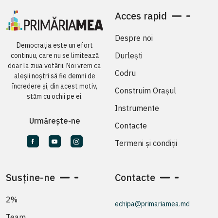
Acces rapid
Despre noi
Democrația este un efort
Durlești
continuu, care nu se limitează
doar la ziua votării. Noi vrem ca
Codru
aleșii noștri să fie demni de
încredere și, din acest motiv,
Construim Orașul
stăm cu ochii pe ei.
Instrumente
Urmărește-ne
Contacte
Termeni și condiții
Susține-ne
Contacte
2%
echipa@primariamea.md
Team