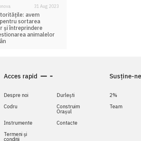
tonova
31 Aug 2023
toritățile: avem
 pentru sortarea
r și întreprindere
estionarea animalelor
pân
Acces rapid
Susține-n
Despre noi
Durlești
2%
Codru
Construim
Team
Orașul
Instrumente
Contacte
Termeni și
condiții