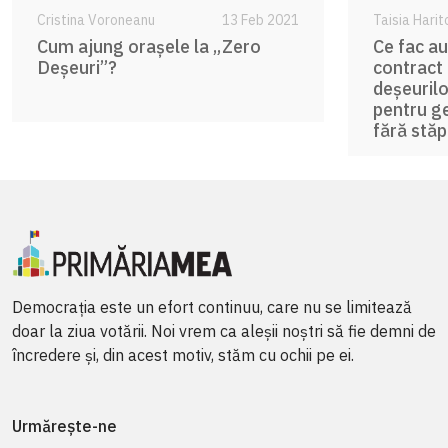
Cristina Voroneanu
13 Feb 2021
Taisia Hari
Cum ajung orașele la „Zero
Ce fac au
Deșeuri”?
contract
deșeurilo
pentru g
fără stă
Democrația este un efort continuu, care nu se limitează
doar la ziua votării. Noi vrem ca aleșii noștri să fie demni de
încredere și, din acest motiv, stăm cu ochii pe ei.
Urmărește-ne