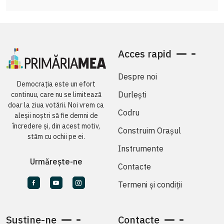
Acces rapid
Despre noi
Democrația este un efort
Durlești
continuu, care nu se limitează
doar la ziua votării. Noi vrem ca
Codru
aleșii noștri să fie demni de
încredere și, din acest motiv,
Construim Orașul
stăm cu ochii pe ei.
Instrumente
Urmărește-ne
Contacte
Termeni și condiții
Susține-ne
Contacte