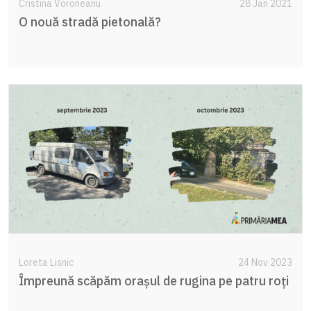
Cristina Voroneanu
28 Jan 2021
O nouă stradă pietonală?
Loreta Lisnic
24 Nov 2023
Împreună scăpăm orașul de rugina pe patru roți