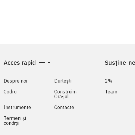
Acces rapid
Susține-n
Despre noi
Durlești
2%
Codru
Construim
Team
Orașul
Instrumente
Contacte
Termeni și
condiții