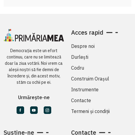
Acces rapid
Despre noi
Democrația este un efort
Durlești
continuu, care nu se limitează
doar la ziua votării. Noi vrem ca
Codru
aleșii noștri să fie demni de
încredere și, din acest motiv,
Construim Orașul
stăm cu ochii pe ei.
Instrumente
Urmărește-ne
Contacte
Termeni și condiții
Susține-ne
Contacte