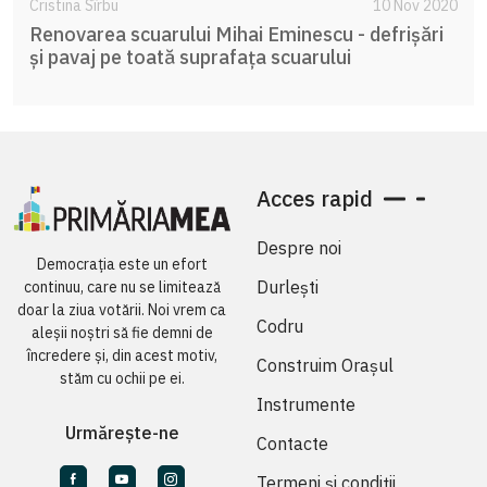
Cristina Sîrbu
10 Nov 2020
Renovarea scuarului Mihai Eminescu - defrișări
și pavaj pe toată suprafața scuarului
Acces rapid
Despre noi
Democrația este un efort
Durlești
continuu, care nu se limitează
doar la ziua votării. Noi vrem ca
Codru
aleșii noștri să fie demni de
încredere și, din acest motiv,
Construim Orașul
stăm cu ochii pe ei.
Instrumente
Urmărește-ne
Contacte
Termeni și condiții