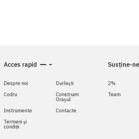
Acces rapid
Susține-n
Despre noi
Durlești
2%
Codru
Construim
Team
Orașul
Instrumente
Contacte
Termeni și
condiții