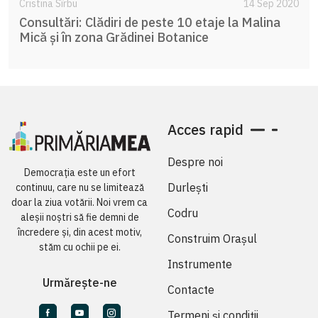
Cristina Sîrbu
14 Sep 2020
Consultări: Clădiri de peste 10 etaje la Malina
Mică și în zona Grădinei Botanice
Acces rapid
Despre noi
Democrația este un efort
Durlești
continuu, care nu se limitează
doar la ziua votării. Noi vrem ca
Codru
aleșii noștri să fie demni de
încredere și, din acest motiv,
Construim Orașul
stăm cu ochii pe ei.
Instrumente
Urmărește-ne
Contacte
Termeni și condiții