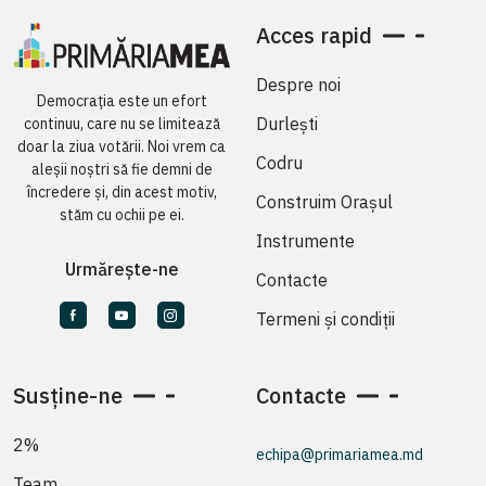
Acces rapid
Despre noi
Democrația este un efort
Durlești
continuu, care nu se limitează
doar la ziua votării. Noi vrem ca
Codru
aleșii noștri să fie demni de
încredere și, din acest motiv,
Construim Orașul
stăm cu ochii pe ei.
Instrumente
Urmărește-ne
Contacte
Termeni și condiții
Susține-ne
Contacte
2%
echipa@primariamea.md
Team