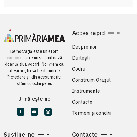
Acces rapid
Despre noi
Democrația este un efort
Durlești
continuu, care nu se limitează
doar la ziua votării. Noi vrem ca
Codru
aleșii noștri să fie demni de
încredere și, din acest motiv,
Construim Orașul
stăm cu ochii pe ei.
Instrumente
Urmărește-ne
Contacte
Termeni și condiții
Susține-ne
Contacte