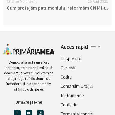
Cristina Voroneanu
16 Aug 2021
Cum protejăm patrimoniul și reformăm CNMI-ul
Acces rapid
Despre noi
Democrația este un efort
Durlești
continuu, care nu se limitează
doar la ziua votării. Noi vrem ca
Codru
aleșii noștri să fie demni de
încredere și, din acest motiv,
Construim Orașul
stăm cu ochii pe ei.
Instrumente
Urmărește-ne
Contacte
Termeni și condiții