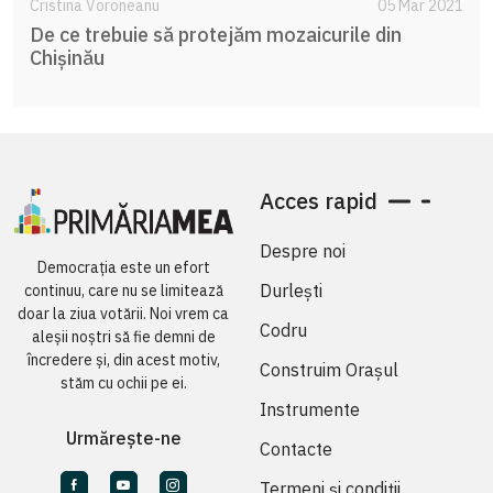
Cristina Voroneanu
05 Mar 2021
De ce trebuie să protejăm mozaicurile din
Chișinău
Acces rapid
Despre noi
Democrația este un efort
Durlești
continuu, care nu se limitează
doar la ziua votării. Noi vrem ca
Codru
aleșii noștri să fie demni de
încredere și, din acest motiv,
Construim Orașul
stăm cu ochii pe ei.
Instrumente
Urmărește-ne
Contacte
Termeni și condiții