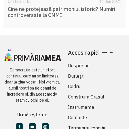
Cristina Sîrbu
14 Jan 2021
Cine ne protejează patrimoniul istoric? Numiri
controversate la CNMI
Acces rapid
Despre noi
Democrația este un efort
Durlești
continuu, care nu se limitează
doar la ziua votării. Noi vrem ca
Codru
aleșii noștri să fie demni de
încredere și, din acest motiv,
Construim Orașul
stăm cu ochii pe ei.
Instrumente
Urmărește-ne
Contacte
Termeni și condiții