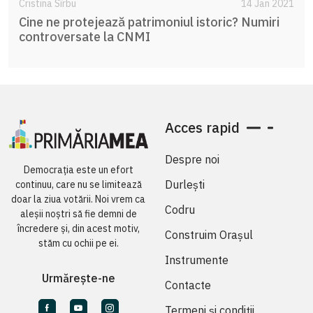
Cristina Sîrbu
14 Jan 2021
Cine ne protejează patrimoniul istoric? Numiri
controversate la CNMI
Acces rapid
Despre noi
Democrația este un efort
Durlești
continuu, care nu se limitează
doar la ziua votării. Noi vrem ca
Codru
aleșii noștri să fie demni de
încredere și, din acest motiv,
Construim Orașul
stăm cu ochii pe ei.
Instrumente
Urmărește-ne
Contacte
Termeni și condiții