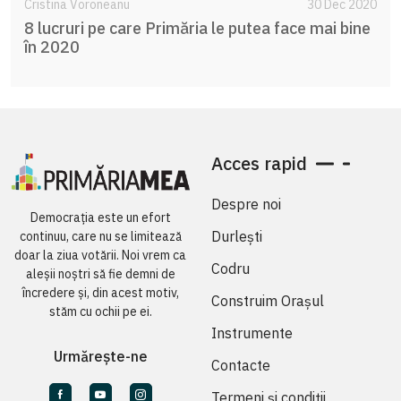
Cristina Voroneanu
30 Dec 2020
8 lucruri pe care Primăria le putea face mai bine
în 2020
Acces rapid
Despre noi
Democrația este un efort
Durlești
continuu, care nu se limitează
doar la ziua votării. Noi vrem ca
Codru
aleșii noștri să fie demni de
încredere și, din acest motiv,
Construim Orașul
stăm cu ochii pe ei.
Instrumente
Urmărește-ne
Contacte
Termeni și condiții