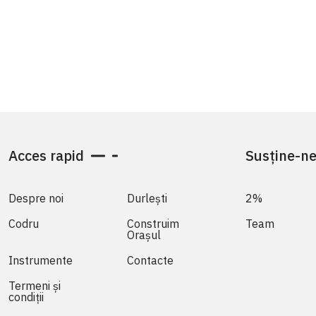
Acces rapid
Susține-n
Despre noi
Durlești
2%
Codru
Construim
Team
Orașul
Instrumente
Contacte
Termeni și
condiții