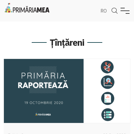
RO
Țînțăreni