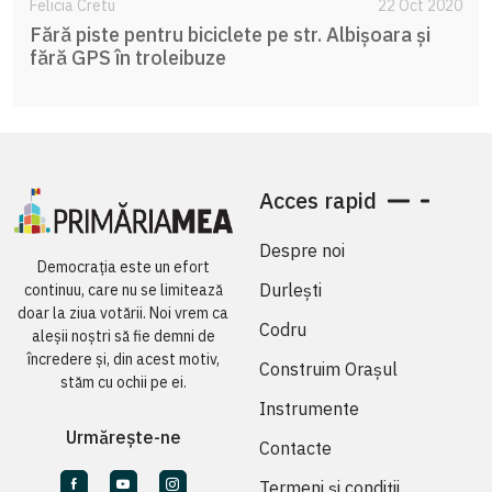
Felicia Cretu
22 Oct 2020
Fără piste pentru biciclete pe str. Albișoara și
fără GPS în troleibuze
Acces rapid
Despre noi
Democrația este un efort
Durlești
continuu, care nu se limitează
doar la ziua votării. Noi vrem ca
Codru
aleșii noștri să fie demni de
încredere și, din acest motiv,
Construim Orașul
stăm cu ochii pe ei.
Instrumente
Urmărește-ne
Contacte
Termeni și condiții